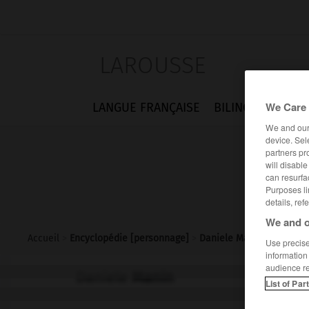
LAROUSSE
We Care 
LANGUE FRANÇAISE
BILINGUES
FLA
We and ou
device. Sel
partners pr
will disabl
can resurfa
Purposes li
details, ref
We and o
Accueil
>
Encyclopédie [personnage]
>
Daniele Manin
Use precise 
information
audience r
Daniele
Manin
List of Par