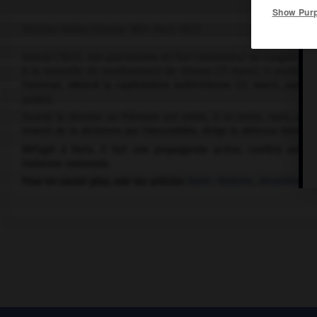
Show Pur
Patriote italien (Venise 1804-Paris 1857).
Avocat (1831), son patriotisme en fait l'animateur du congrès rép
à la nouvelle du soulèvement de Vienne (17 mars), il prend, av
l'arsenal, obtient la capitulation autrichienne (22 mars), puis 
juillet).
Quand la réunion au Piémont est votée, il se retire, mais, apr
investi de la dictature par l'Assemblée, dirige la défense héroïqu
Réfugié à Paris, il fait une propagande active, confère avec
italienne nationale.
Pour en savoir plus, voir les articles
Italie : histoire
,
révolutions 