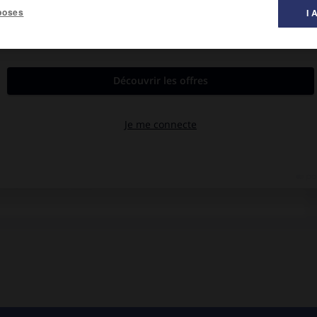
poses
I 
ublicain de 1847. Emprisonné (janvier 1848), délivré par le peuple
ec Tommaseo, la tête de la révolution à Venise. Il s'empare de
proclame la République de Venise, dont il devient le président (3
ès la défaite de
Charles-Albert
à
Novare
, il refuse l'armistice et,
e de Venise ; il ne capitulera que le 22 août 1849.
Cavour
(1856) et encourage
La Farina
, fondateur de la Société
européennes de 1848