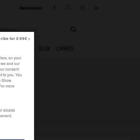
Newsletter




ribe for 0.99€ >
IE
CUISINE
JEUX
LIVRES
iers, on your
r we and our
our consent
t to you. You
he Show
 For more
/or access
rement,