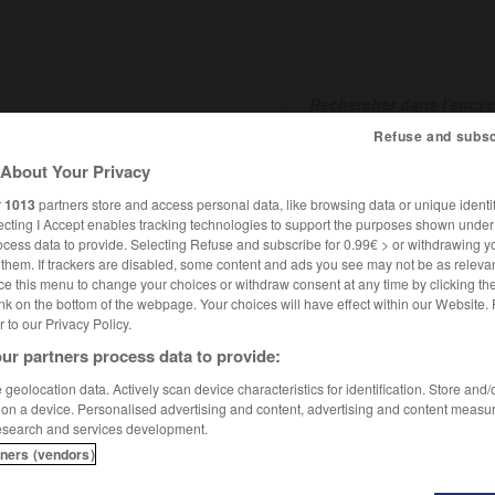
Refuse and subsc
About Your Privacy
SHCARDS
TRADUCTEUR
CONJUGATEUR
ENCYCLOPÉD
r
1013
partners store and access personal data, like browsing data or unique identif
ecting I Accept enables tracking technologies to support the purposes shown unde
ocess data to provide. Selecting Refuse and subscribe for 0.99€ > or withdrawing y
e them. If trackers are disabled, some content and ads you see may not be as relevan
ce this menu to change your choices or withdraw consent at any time by clicking t
nk on the bottom of the webpage. Your choices will have effect within our Website.
er to our Privacy Policy.
ur partners process data to provide:
geolocation data. Actively scan device characteristics for identification. Store and
 on a device. Personalised advertising and content, advertising and content measu
esearch and services development.
tners (vendors)