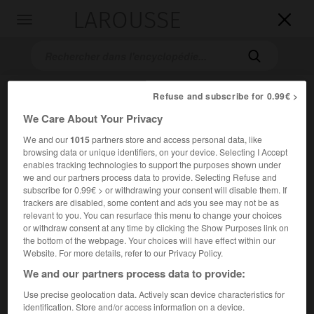
LAROUSSE

Toggle
navigation

Refuse and subscribe for 0.99€ >
We Care About Your Privacy
We and our
1015
partners store and access personal data, like
browsing data or unique identifiers, on your device. Selecting I Accept
enables tracking technologies to support the purposes shown under
we and our partners process data to provide. Selecting Refuse and
Accueil
>
Encyclopédie [personnage]
>
Constantin X Doukas
subscribe for 0.99€ > or withdrawing your consent will disable them. If
trackers are disabled, some content and ads you see may not be as
Constantin X Doukas
relevant to you. You can resurface this menu to change your choices
or withdraw consent at any time by clicking the Show Purposes link on
the bottom of the webpage. Your choices will have effect within our
Website. For more details, refer to our Privacy Policy.
We and our partners process data to provide:
Empereur byzantin (1059-1067).
Use precise geolocation data. Actively scan device characteristics for
er
Il parvient au trône à la suite de l'abdication d'
Isaac I
identification. Store and/or access information on a device.