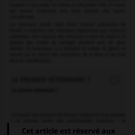
laquelle il succombe lui-même en décembre 1565. Il n'avait
pas encore cinquante ans, mais laissait une œuvre
considérable.
Cet étonnant érudit, doté d'une énorme puissance de
travail, a imprimé une impulsion vigoureuse aux sciences
naturelles. Son
Histoire des Animaux
a servi de base à la
plupart des traités de zoologie pendant près de deux
siècles. En botanique, il a introduit la notion de genre et
insisté sur la valeur des caractères de la fleur et du fruit
dans la classification.
LE PREMIER VÉTÉRINAIRE ?
Le premier vétérinaire ?
L'
Histoire des animaux
de Gesner comprend cinq volumes
: le premier traite des quadrupèdes vivipares ; le
deuxième, des quadrupèdes ovipares ; le troisième, des
oiseaux ; le quatrième, des poissons et autres animaux