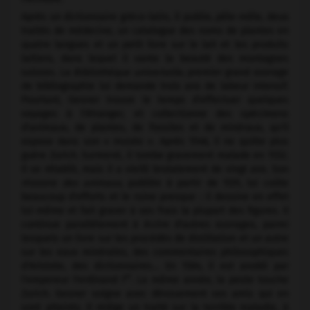
Après un dictionnaire gréco-latin, il publie, pêle-mêle, deux
traités de médecine, un catalogue des noms de plantes en
quatre langues et un petit livre sur le lait et les produits
laitiers, dans lequel il vante la beauté des montagnes
suisses. La
Bibliothèque universelle
, premier grand ouvrage
de bibliographie lui demande trois ans de labeur intensif.
Pourtant, Gesner trouve le temps d'effectuer quelques
voyages à l'étranger, et collectionne des spécimens
d'animaux, de plantes, de fossiles et de minéraux, qu'il
expose dans son « musée ». Après 1546, il ne quitte plus
guère Zurich. Surmené, il tombe gravement malade en 1552.
Il se rétablit, mais il a vieilli brutalement de vingt ans. Son
Histoire des animaux
, publiée à partir de 1551, lui coûte
beaucoup d'efforts et le ruine presque : il dessine en effet
lui-même et fait graver à ses frais la plupart des figures. Il
continue parallèlement à écrire d'autres ouvrages, parmi
lesquels un livre sur les procédés de distillation et un autre
sur les eaux minérales, des commentaires philosophiques
d'Aristote, des dictionnaires… En 1564, il est anobli par
er
l'empereur Ferdinand I
. La même année, la peste touche
Zurich. Gesner soigne avec dévouement ses amis qui en
sont atteints. Il rédige un traité sur la terrible maladie, à