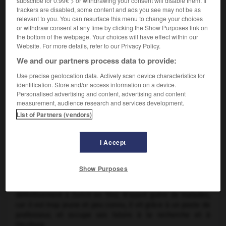
subscribe for 0.99€ > or withdrawing your consent will disable them. If
fourreur à Zurich, que Conrad Gesner commence à
trackers are disabled, some content and ads you see may not be as
s'intéresser aux animaux. Un grand-oncle pasteur lui donne
relevant to you. You can resurface this menu to change your choices
une formation littéraire et lui communique l'amour des
or withdraw consent at any time by clicking the Show Purposes link on
plantes. Après la mort de son père (tué à la bataille de
the bottom of the webpage. Your choices will have effect within our
Kappel, en 1531), le jeune homme passe l'année 1532 à
Website. For more details, refer to our Privacy Policy.
Strasbourg, où il étudie l'hébreu et les textes bibliques,
We and our partners process data to provide:
ainsi que la philosophie. On le retrouve en 1533 à Bourges.
Il y commence sa médecine mais, au bout de quelques
Use precise geolocation data. Actively scan device characteristics for
mois, il part pour Paris. Il a alors dix-huit ans et continue à
identification. Store and/or access information on a device.
Personalised advertising and content, advertising and content
s'instruire avec frénésie en dévorant tous les livres qui lui
measurement, audience research and services development.
tombent sous la main. Les persécutions religieuses
List of Partners (vendors)
l'incitent bientôt à regagner Zurich, où il se marie en 1536
(une union qui ne sera pas heureuse). Après un séjour à
Bâle, il enseigne pendant trois ans les lettres grecques à la
I Accept
toute nouvelle académie de Lausanne. En 1540-1541, il suit à
Montpellier les cours de deux grands zoologistes,
Guillaume
Rondelet
et
Pierre Belon
, lequel, plus tard, lui fournit une
Show Purposes
grande partie des matériaux pour son livre sur les poissons.
Devenu docteur en médecine à Bâle, Gesner vient s'établir
définitivement à Zurich en 1542. N'ayant guère de malades,
car il est trop jeune et peu connu, il vit grâce à un poste de
professeur, et occupe ses loisirs à la recherche et à
l'écriture.