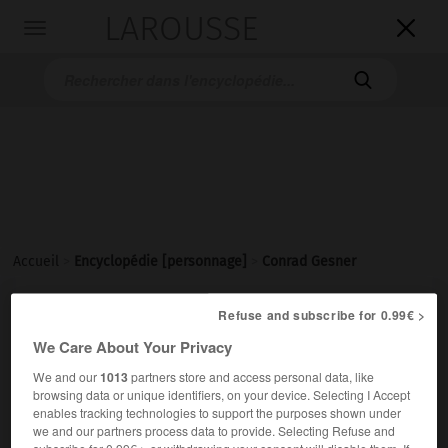
LAROUSSE

Toggle
navigation

Accueil
>
Encyclopédie [personnage]
>
Conrad Gesner
Conrad
Gesner
Refuse and subscribe for 0.99€ >
We Care About Your Privacy
We and our
1013
partners store and access personal data, like
browsing data or unique identifiers, on your device. Selecting I Accept
Naturaliste et médecin suisse (Zurich 1516-Zurich 1565).
enables tracking technologies to support the purposes shown under
we and our partners process data to provide. Selecting Refuse and
C'est peut-être dans la boutique de son père, marchand