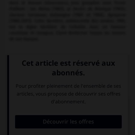
dans
le Nouvel Observateur
, puis groupées sous forme
d'album :
les Mères
(1982),
le Destin de Monique
(1983),
Docteur Ventouse, bobologue
(1985 et 1986),
Agrippine
(1988-2001). Cette dernière, adolescente des années 1990,
est la digne héritière de Cellulite. Avec un humour
caustique et ravageur, Claire Bretécher traque les travers
de son époque.
Articles associés
bande dessinée.
Mode de narration utilisant une succession d'images
dessinées, incluant, à l'intérieur...
Gotlib
.