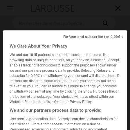
LAROUSSE

Toggle
navigation

Refuse and subscribe for 0.99€ >
We Care About Your Privacy
We and our
1015
partners store and access personal data, like
browsing data or unique identifiers, on your device. Selecting I Accept
enables tracking technologies to support the purposes shown under
we and our partners process data to provide. Selecting Refuse and
subscribe for 0.99€ > or withdrawing your consent will disable them. If
Accueil
>
Encyclopédie [personnage]
>
Christophe Louis Léon
trackers are disabled, some content and ads you see may not be as
Juchault de Lamoricière
relevant to you. You can resurface this menu to change your choices
or withdraw consent at any time by clicking the Show Purposes link on
Christophe Louis Léon
the bottom of the webpage. Your choices will have effect within our
Juchault de
Lamoricière
Website. For more details, refer to our Privacy Policy.
We and our partners process data to provide:
Use precise geolocation data. Actively scan device characteristics for
Général et homme politique français (Nantes 1806-château
identification. Store and/or access information on a device.
de Prouzel, près d'Amiens, 1865).
Personalised advertising and content, advertising and content