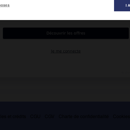
poses
I 
 frère de Jean-Baptiste Colbert.
 il négocia le traité de Douvres (1670) puis fut envoyé comme
trangères (1679) et ministre d'État (1680), il fut à l'origine de la
rieure de Louvois.
pellier 1738), évêque de Montpellier (1696), fut l'un des évêques
es et crédits
CGU
CGV
Charte de confidentialité
Cookie