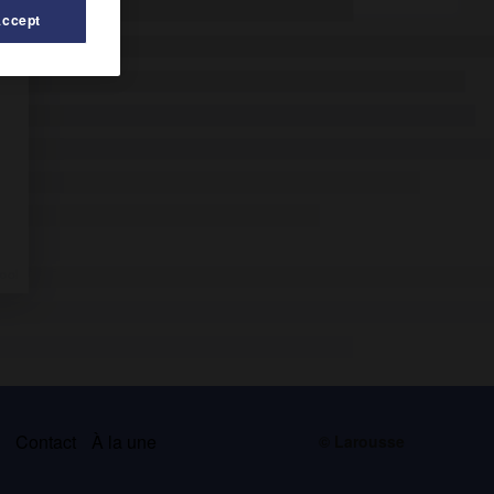
Accept
s
Contact
À la une
© Larousse