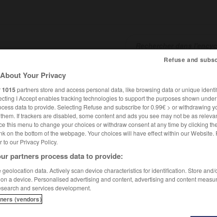
Refuse and subsc
About Your Privacy
SHCARDS
TRADUCTEUR
CONJUGATEUR
ENCYCLOPÉD
r
1015
partners store and access personal data, like browsing data or unique identif
ecting I Accept enables tracking technologies to support the purposes shown unde
ocess data to provide. Selecting Refuse and subscribe for 0.99€ > or withdrawing y
e them. If trackers are disabled, some content and ads you see may not be as relevan
ce this menu to change your choices or withdraw consent at any time by clicking t
nk on the bottom of the webpage. Your choices will have effect within our Website.
er to our Privacy Policy.
ur partners process data to provide:
de Croissy
geolocation data. Actively scan device characteristics for identification. Store and
 on a device. Personalised advertising and content, advertising and content measu
esearch and services development.
y
tners (vendors)