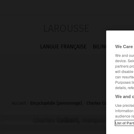
LAROUSSE
We Care 
LANGUE FRANÇAISE
BILINGUES
FLA
We and ou
device. Sel
partners pr
will disabl
can resurfa
Purposes li
details, ref
We and o
Accueil
>
Encyclopédie [personnage]
>
Charles Colbert marquis 
Use precise 
information
audience r
Charles
Colbert,
marquis de
Croiss
List of Par