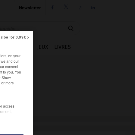
Newsletter




ribe for 0.99€ >
IE
CUISINE
JEUX
LIVRES
iers, on your
r we and our
our consent
t to you. You
he Show
 For more
/or access
rement,