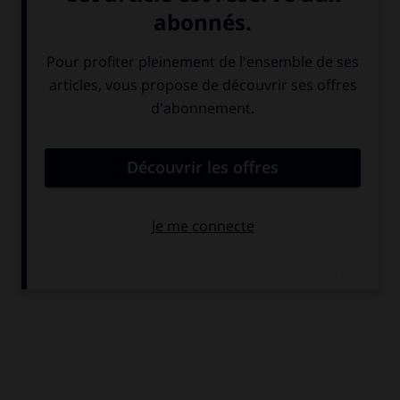
sentimentaux — sa bien-aimée Jerry Hall l'a quitté pour
Mick Jagger
—, Bryan signe un album mélancolique,
The
Bride Stripped Bear
, qui se vend mal. Il ne lui reste plus
qu'à relancer Roxy Music, que la
new wave
ne cesse de
citer comme référence. Ayant regagné ses galons de
superstar, Ferry repart en solo en 1985 avec
Boys And Girls
.
La musique est désormais un
funk
soyeux et le chanteur
roucoule comme le plus paresseux des latin lovers.
Slave
To Love
ou
Don't Stop The Dance
sont même des modèles
d'un rock FM de goût. Depuis, Bryan Ferry, reconverti en
gentleman farmer avec épouse et enfants, poursuit avec
indolence une carrière qui n'a que le tort de produire des
albums dont la sophistication extrême ne compense en
rien l'inquiétante baisse d'inspiration de leur auteur.