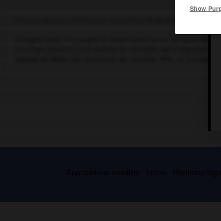
Show Pur
Écrivain polonais (Drohobycz, aujourd'hui Drogobytch, 1892-Droho
D'origine juive, il enseigna le dessin toute sa vie au lycée de sa
du temps présent, il est l'auteur de nouvelles qui s'organisent à 
logique du délire (
les Boutiques de cannelle
, 1934 ;
le Sanatoriu
Applications mobiles
Index
Mentions légal