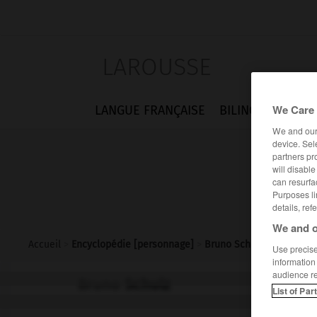
LAROUSSE
We Care 
LANGUE FRANÇAISE
BILINGUES
FLA
We and ou
device. Sel
partners pr
will disabl
can resurfa
Purposes li
details, ref
We and o
Accueil
>
Encyclopédie [personnage]
>
Bruno Schulz
Use precise 
information
audience r
Bruno
Schulz
List of Par