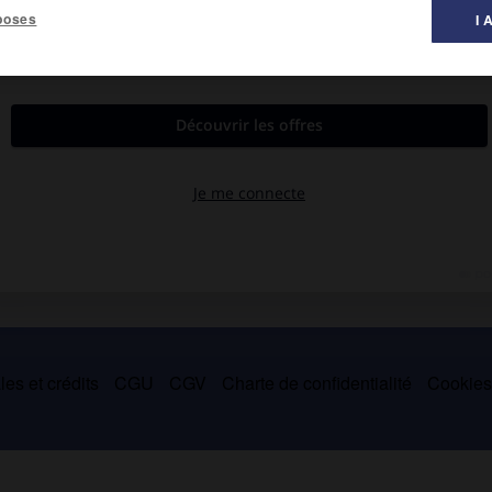
poses
I 
bycz, aujourd'hui Drogobytch, 1942).
 ville natale et fut assassiné par la Gestapo. Hanté par l'angoisse
partir du quotidien pour ouvrir l'accès à un univers dominé par la
m au croque-mort
, 1937).
es et crédits
CGU
CGV
Charte de confidentialité
Cookie