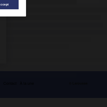
Accept
s
Contact
À la une
© Larousse