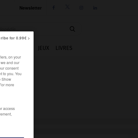
Newsletter




ribe for 0.99€ >
IE
CUISINE
JEUX
LIVRES
iers, on your
r we and our
our consent
t to you. You
he Show
 For more
/or access
rement,