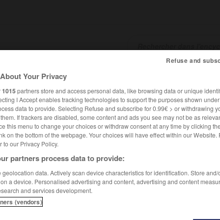
Refuse and subsc
About Your Privacy
SHCARDS
TRADUCTEUR
CONJUGATEUR
ENCYCLOPÉD
r
1015
partners store and access personal data, like browsing data or unique identif
ecting I Accept enables tracking technologies to support the purposes shown unde
ocess data to provide. Selecting Refuse and subscribe for 0.99€ > or withdrawing y
e them. If trackers are disabled, some content and ads you see may not be as relevan
ce this menu to change your choices or withdraw consent at any time by clicking t
nk on the bottom of the webpage. Your choices will have effect within our Website.
er to our Privacy Policy.
ur partners process data to provide:
geolocation data. Actively scan device characteristics for identification. Store and
 on a device. Personalised advertising and content, advertising and content measu
esearch and services development.
tners (vendors)