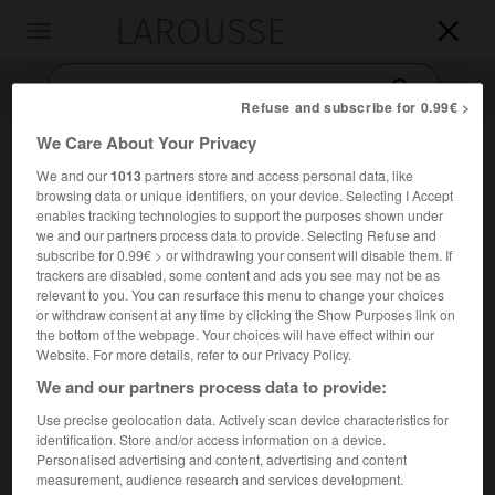
LAROUSSE

Toggle
navigation

Refuse and subscribe for 0.99€ >
We Care About Your Privacy
We and our
1013
partners store and access personal data, like
browsing data or unique identifiers, on your device. Selecting I Accept
enables tracking technologies to support the purposes shown under
we and our partners process data to provide. Selecting Refuse and
subscribe for 0.99€ > or withdrawing your consent will disable them. If
trackers are disabled, some content and ads you see may not be as
Accueil
>
Encyclopédie [personnage]
>
Bobby Charlton
relevant to you. You can resurface this menu to change your choices
or withdraw consent at any time by clicking the Show Purposes link on
the bottom of the webpage. Your choices will have effect within our
Bobby
Charlton
Website. For more details, refer to our Privacy Policy.
We and our partners process data to provide:
Use precise geolocation data. Actively scan device characteristics for
Footballeur anglais (Ashington, Northumberland, 1937 —
identification. Store and/or access information on a device.
Personalised advertising and content, advertising and content
Macclesfield, Angleterre, 2023).
measurement, audience research and services development.