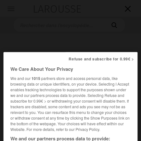
LAROUSSE

Toggle
navigation

Refuse and subscribe for 0.99€ >
We Care About Your Privacy
We and our
1015
partners store and access personal data, like
Accueil
>
Encyclopédie [personnage]
>
Benazir Bhutto
browsing data or unique identifiers, on your device. Selecting I Accept
enables tracking technologies to support the purposes shown under
we and our partners process data to provide. Selecting Refuse and
Benazir
Bhutto
subscribe for 0.99€ > or withdrawing your consent will disable them. If
trackers are disabled, some content and ads you see may not be as
relevant to you. You can resurface this menu to change your choices
or withdraw consent at any time by clicking the Show Purposes link on
the bottom of the webpage. Your choices will have effect within our
Femme politique pakistanaise (Karachi 1953-Rawalpindi
Website. For more details, refer to our Privacy Policy.
2007).
We and our partners process data to provide: