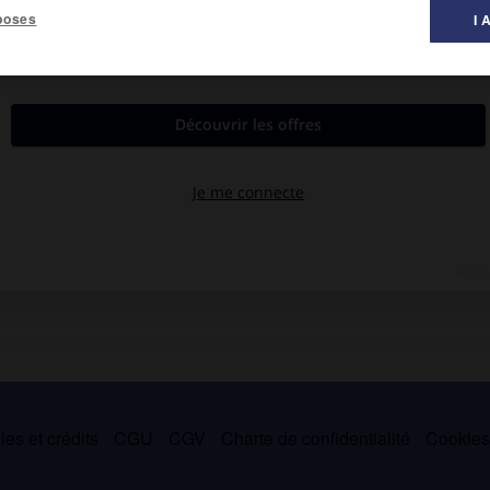
poses
I 
7).
r en Russie de 1807 à 1811. Ministre des Affaires étrangères en
ngrès de Châtillon (1814).
incourt, Aisne, 1777-la Moskova 1812), général de division, fut tué
es et crédits
CGU
CGV
Charte de confidentialité
Cookie