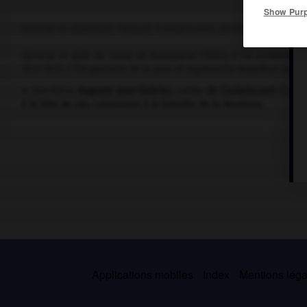
Show Pur
Général et diplomate français (Caulaincourt, Aisne, 1773-Paris 182
Général et aide de camp de Bonaparte (1802), il fut ambassadeu
1813-1815, il fut partisan de la paix et représenta Napoléon au co
Son frère,
Auguste Jean Gabriel,
comte
de Caulaincourt
(Caula
à la tête de ses cuirassiers à la bataille de la Moskova.
Applications mobiles
Index
Mentions légal