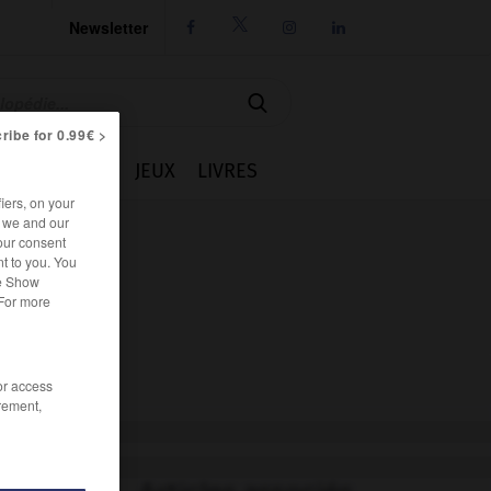
Newsletter




ribe for 0.99€ >
IE
CUISINE
JEUX
LIVRES
iers, on your
r we and our
our consent
t to you. You
he Show
 For more
/or access
rement,