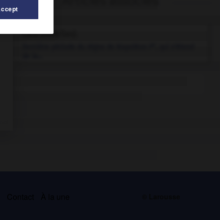
Articles associés
Accept
Cent-Jours
(les).
er
Dernière période du règne de Napoléon I
, qui s'étend
de la...
s
Contact
À la une
© Larousse