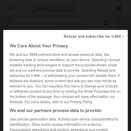
LAROUSSE

Toggle
navigation

Refuse and subscribe for 0.99€ >
We Care About Your Privacy
We and our
1015
partners store and access personal data, like
browsing data or unique identifiers, on your device. Selecting I Accept
enables tracking technologies to support the purposes shown under
we and our partners process data to provide. Selecting Refuse and
subscribe for 0.99€ > or withdrawing your consent will disable them. If
Accueil
>
Encyclopédie [personnage]
>
Antonio Noriega
trackers are disabled, some content and ads you see may not be as
relevant to you. You can resurface this menu to change your choices
Antonio
Noriega
or withdraw consent at any time by clicking the Show Purposes link on
the bottom of the webpage. Your choices will have effect within our
Website. For more details, refer to our Privacy Policy.
We and our partners process data to provide:
Général et homme politique panaméen (Panamá entre 1933
Use precise geolocation data. Actively scan device characteristics for
et 1938-Panamá 2017).
identification. Store and/or access information on a device.
Personalised advertising and content, advertising and content