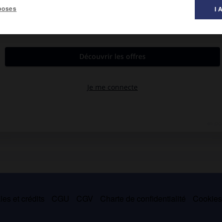
poses
I 
tersbourg, 1922).
lités. Pour étudier la loi des grands nombres, il a introduit des
e futur, à partir d'un présent connu, est indépendant du passé.
es et crédits
CGU
CGV
Charte de confidentialité
Cookie