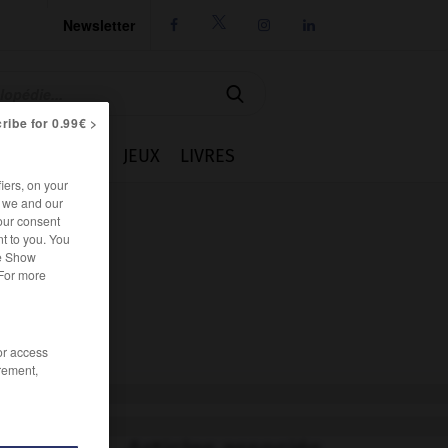
Newsletter




ribe for 0.99€ >
IE
CUISINE
JEUX
LIVRES
iers, on your
r we and our
our consent
t to you. You
he Show
 For more
/or access
rement,