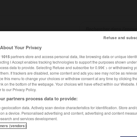
Refuse and subsc
About Your Privacy
SHCARDS
TRADUCTEUR
CONJUGATEUR
ENCYCLOPÉD
r
1015
partners store and access personal data, like browsing data or unique identif
ecting I Accept enables tracking technologies to support the purposes shown unde
ocess data to provide. Selecting Refuse and subscribe for 0.99€ > or withdrawing y
e them. If trackers are disabled, some content and ads you see may not be as relevan
ce this menu to change your choices or withdraw consent at any time by clicking t
nk on the bottom of the webpage. Your choices will have effect within our Website.
er to our Privacy Policy.
ur partners process data to provide:
kov
geolocation data. Actively scan device characteristics for identification. Store and
 on a device. Personalised advertising and content, advertising and content measu
esearch and services development.
tners (vendors)