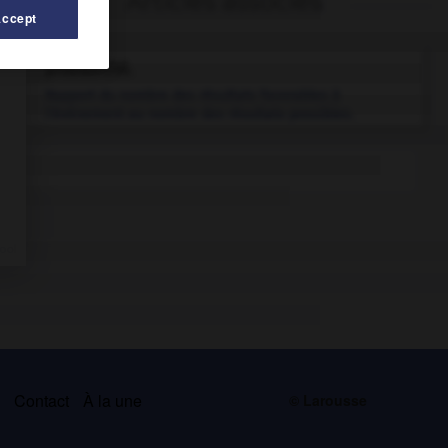
Articles associés
Accept
probabilité.
Rapport du nombre des résultats favorables à
l'événement au nombre des résultats possibles.
s
Contact
À la une
© Larousse