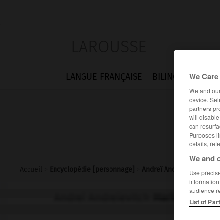
LAROUSSE
We Care 
LANGUE FRANÇAISE
BILINGUES
FLA
We and ou
device. Sel
partners pr
will disabl
can resurfa
Purposes li
details, ref
We and o
Accueil
>
Encyclopédie [personnage]
>
Andreï Andreïevitch Mar
Use precise 
information
audience r
Andreï Andreïevitch
Markov
List of Par