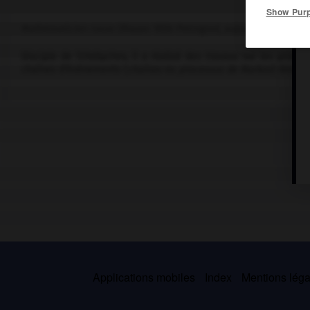
Show Pur
Mathématicien russe (Riazan 1856-Petrograd, aujourd'hui Saint-Pé
Disciple de Tchebychev, il a réalisé des travaux sur les probabi
chaînes d'événements (
chaînes
ou
processus de Markov
) dont l
Applications mobiles
Index
Mentions légal