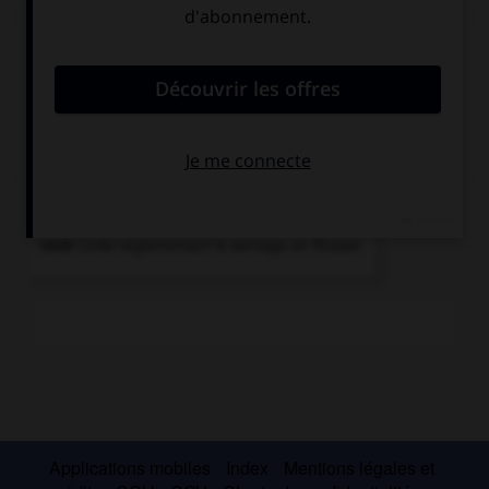
Articles associés
Romanov
.
Dynastie qui régna sur la Russie de 1613 à 1917.
Chronologie
1649
Code réglementant le servage en Russie.
Applications mobiles
Index
Mentions légales et