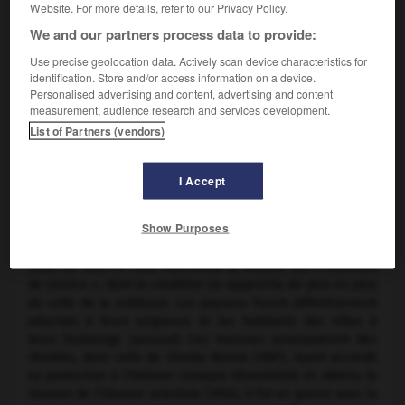
Website. For more details, refer to our Privacy Policy.
We and our partners process data to provide:
Use precise geolocation data. Actively scan device characteristics for
identification. Store and/or access information on a device.
Personalised advertising and content, advertising and content
measurement, audience research and services development.
List of Partners (vendors)
Alexis Mikhaïlovitch
I Accept
(Moscou 1629-Moscou 1676), tsar de Russie (1645-1676), fils
de Michel Fedorovitch.
Show Purposes
Il convoqua une assemblée
(zemski sobor)
qui rédigea le
Code de 1649. Ce code concrétisa la victoire des « hommes
de service », dont la condition se rapprocha de plus en plus
de celle de la noblesse. Les paysans furent définitivement
attachés à leurs seigneurs et les habitants des villes à
leurs faubourgs
(possad).
Ces mesures provoquèrent des
révoltes, dont celle de Stenka Razine (1667). Ayant accordé
sa protection à l'hetman cosaque Khmelnitski et obtenu la
réunion de l'Ukraine orientale (1654), il fut en guerre avec la