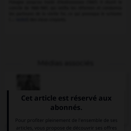
Pologne jusqu'au traité d'Androussovo (1667). Il réunit le
concile de 1666-1667, qui ratifia les réformes et condamna
les partisans de la vieille foi, ce qui provoqua le schisme
(→
raskol
) des vieux-croyants.
Médias associés
Alexis Mikhaïlovitch