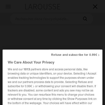
LAROUSSE

Toggle
navigation

Refuse and subscribe for 0.99€ >
Accueil
>
Encyclopédie [personnage]
>
Alexis Mikhaïlovitch
We Care About Your Privacy
We and our
1013
partners store and access personal data, like
Alexis Mikhaïlovitch
browsing data or unique identifiers, on your device. Selecting I Accept
enables tracking technologies to support the purposes shown under
we and our partners process data to provide. Selecting Refuse and
subscribe for 0.99€ > or withdrawing your consent will disable them. If
trackers are disabled, some content and ads you see may not be as
relevant to you. You can resurface this menu to change your choices
or withdraw consent at any time by clicking the Show Purposes link on
the bottom of the webpage. Your choices will have effect within our