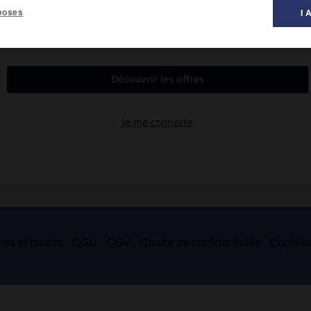
poses
I 
andre Théodore Victor et de Charles, comtes de Lameth.
et Du Port le « triumvirat » qui s'opposa à Mirabeau. Il émigra
 Rentré en France après le 18-Brumaire, il fut député de la Seine-
es et crédits
CGU
CGV
Charte de confidentialité
Cookie