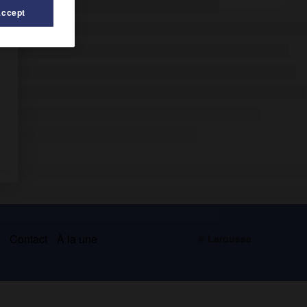
Accept
s
Contact
À la une
© Larousse