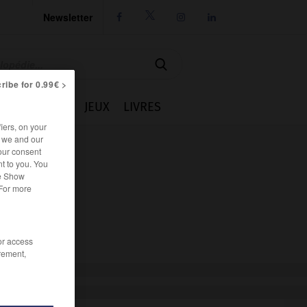
Newsletter




ribe for 0.99€ >
IE
CUISINE
JEUX
LIVRES
iers, on your
r we and our
our consent
t to you. You
he Show
 For more
/or access
rement,