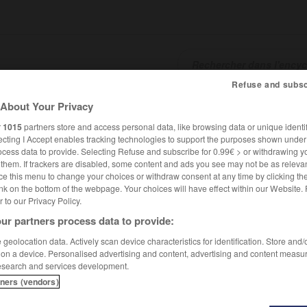
Refuse and subsc
About Your Privacy
SHCARDS
TRADUCTEUR
CONJUGATEUR
ENCYCLOPÉD
r
1015
partners store and access personal data, like browsing data or unique identif
ecting I Accept enables tracking technologies to support the purposes shown unde
ocess data to provide. Selecting Refuse and subscribe for 0.99€ > or withdrawing y
e them. If trackers are disabled, some content and ads you see may not be as relevan
ce this menu to change your choices or withdraw consent at any time by clicking t
nk on the bottom of the webpage. Your choices will have effect within our Website.
er to our Privacy Policy.
ur partners process data to provide:
eth
geolocation data. Actively scan device characteristics for identification. Store and
 on a device. Personalised advertising and content, advertising and content measu
esearch and services development.
tners (vendors)