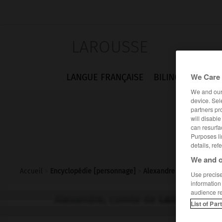
LAROUSSE
We Care 
LANGUE FRANÇAISE
BILINGUES
FLA
We and ou
device. Sel
partners pr
will disabl
can resurfa
Purposes li
details, ref
We and o
Accueil
>
Encyclopédie [personnage]
>
Alexandre comte de Lam
Use precise 
information
audience r
Alexandre, comte de
Lameth
List of Par