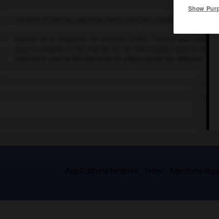
Show Pur
Général et homme politique (Paris 1760-Paris 1829), frère d'Alex
Député de la noblesse de Péronne (1789), il forma avec Barnave 
avec La Fayette et fut interné par les Autrichiens jusqu'en 1797.
Inférieure sous la Restauration et siégea parmi les libéraux.
Applications mobiles
Index
Mentions légal