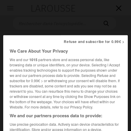
LAROUSSE

Toggle
navigation

Refuse and subscribe for 0.99€ >
We Care About Your Privacy
We and our
1015
partners store and access personal data, like
browsing data or unique identifiers, on your device. Selecting I Accept
enables tracking technologies to support the purposes shown under
we and our partners process data to provide. Selecting Refuse and
Accueil
>
Encyclopédie [peinture]
>
nouvelle figuration
subscribe for 0.99€ > or withdrawing your consent will disable them. If
trackers are disabled, some content and ads you see may not be as
nouvelle figuration
relevant to you. You can resurface this menu to change your choices
or withdraw consent at any time by clicking the Show Purposes link on
the bottom of the webpage. Your choices will have effect within our
Website. For more details, refer to our Privacy Policy.
We and our partners process data to provide:
Cet article est extrait de l'ouvrage Larousse « Dictionnaire
de la peinture ».
Use precise geolocation data. Actively scan device characteristics for
identification. Store and/or access information on a device.