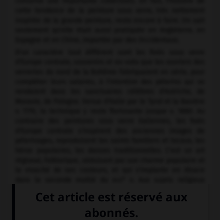
conserve une importante collection). En fait, l'histoire de
cette tendance de la peinture sous verre, très nettement
inspirée de la grande peinture, reste encore à faire. On sait
seulement qu'elle était aussi pratiquée en Angleterre, en
Espagne et en Chine, importée par des Occidentaux.
D'un caractère tout différent sont les fixés sous verre
d'Europe centrale, souvenirs et ex-voto que les ouvriers des
verreries du nord de la Bohême fabriquaient en série, pour
compléter leurs salaires, à l'intention des pèlerins qui se
rendaient dans les sanctuaires célèbres d'Autriche, de
Moravie, de Pologne. Venue d'Italie par le Tyrol et la Bavière
v. 1770, la technique y reste florissante jusque v. 1880. Au
contraire des peintures sous verre italiennes, les fixés
d'Europe centrale s'inspirent des anciennes images de
pèlerinages, reproduisent les saints familiers et locaux, les
héros populaires, les danses traditionnelles. C'est un art
régional, folklorique, séduisant par son charme populaire et
la vivacité de ses couleurs, et qui s'implante en Alsace
e
dans la seconde moitié du
xviii
s. Aux sujets religieux
s'ajoutent alors des sujets profanes : portraits de
personnages illustres, allégories. De couleurs moins vives
qu'en Alsace, les ex-voto sous verre du sanctuaire de
Notre-Dame de Laghet, près de Nice, semblent provenir