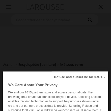
LAROUSSE

Toggle
navigation

Accueil
>
Encyclopédie [peinture]
>
fixé sous verre
fixé sous verre
Refuse and subscribe for 0.99€ >
We Care About Your Privacy
We and our
1015
partners store and access personal data, like
browsing data or unique identifiers, on your device. Selecting I Accept
Cet article est extrait de l'ouvrage Larousse « Dictionnaire
enables tracking technologies to support the purposes shown under
de la peinture ».
we and our partners process data to provide. Selecting Refuse and
subscribe for 0.99€ > or withdrawing your consent will disable them. If