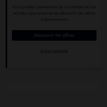
d'un atelier local.
e
Le
xx
s. a peu pratiqué la peinture sous verre. Une
exception cependant parmi les peintres du Blaue Reiter,
qui, expérimentant avant 1914 des techniques artisanales,
s'essayent à ce genre de peinture, sans doute attirés par
l'éclat que confère aux couleurs la plaque de verre :
Jawlensky, Macke, Gabriele Münter, Kandinsky surtout, dans
cette phase expérimentale de son œuvre qui précède la
découverte de l'Abstraction, et Campendonck. En Belgique,
Floris Jespers a exécuté d'assez nombreuses peintures
sous verre et, en France, Marcoussis, après la guerre.