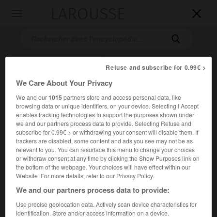
LAROUSSE

Toggle
navigation

Refuse and subscribe for 0.99€ >
We Care About Your Privacy
We and our
1015
partners store and access personal data, like
browsing data or unique identifiers, on your device. Selecting I Accept
enables tracking technologies to support the purposes shown under
we and our partners process data to provide. Selecting Refuse and
Accueil
>
Encyclopédie [peinture]
>
divisionnisme lombard
subscribe for 0.99€ > or withdrawing your consent will disable them. If
trackers are disabled, some content and ads you see may not be as
divisionnisme lombard
relevant to you. You can resurface this menu to change your choices
or withdraw consent at any time by clicking the Show Purposes link on
the bottom of the webpage. Your choices will have effect within our
Website. For more details, refer to our Privacy Policy.
We and our partners process data to provide:
Cet article est extrait de l'ouvrage Larousse « Dictionnaire
de la peinture ».
Use precise geolocation data. Actively scan device characteristics for
identification. Store and/or access information on a device.