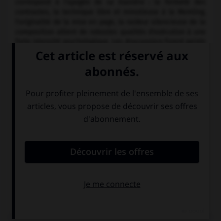
correspond à l'apogée de sa manière : la fermeté des
contrastes, la technique libre et minutieuse à la Memling,
l'originalité de la mise en page, la raideur silencieuse de la
composition allient de robustes qualités d'exécution à une
forte intensité psychologique. Les
Braconniers
furent peints
de 1882 à 1886, mais l'artiste détruisit le tableau, mal
accueilli à Paris (fragment à Berlin, N. G.). La vie paysanne
lui fournit les modèles de portraits et les motifs des scènes
de genre, qu'il traduisit avec une fidélité dénuée
d'anecdotisme, ce qu'il dut à son étude des peintres
néerlandais, notamment Rembrandt et Ter Borch. À Munich,
Leibl s'opposa aux peintres de sujets historiques tels que
Piloty et il rencontra de plus en plus l'hostilité du public et
de la critique, dénoncé comme apôtre du laid. Un faire plus
large marque sa dernière période (les
Fileuses,
1892, musée
de Leipzig). Le W. R. M. de Cologne conserve la plus grande
partie son œuvre. Leibl demeure avec Menzel le plus
célèbre représentant de la peinture réaliste allemande du
e
xix
s. La Neue Pin. de Munich possède également plusieurs
de ses tableaux.