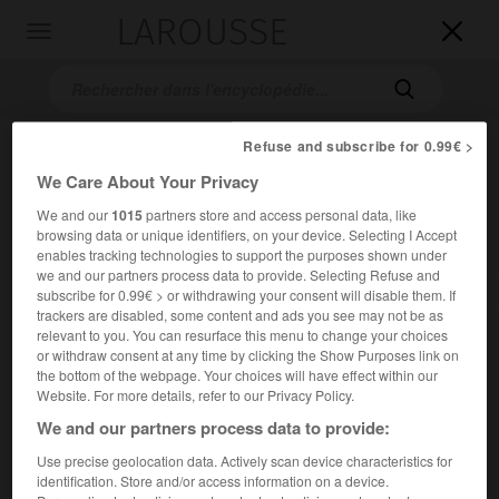
LAROUSSE

Toggle
navigation

Refuse and subscribe for 0.99€ >
We Care About Your Privacy
We and our
1015
partners store and access personal data, like
browsing data or unique identifiers, on your device. Selecting I Accept
enables tracking technologies to support the purposes shown under
we and our partners process data to provide. Selecting Refuse and
Accueil
>
Encyclopédie [peinture]
>
Vincenzo Migliaro
subscribe for 0.99€ > or withdrawing your consent will disable them. If
trackers are disabled, some content and ads you see may not be as
relevant to you. You can resurface this menu to change your choices
Vincenzo
Migliaro
or withdraw consent at any time by clicking the Show Purposes link on
the bottom of the webpage. Your choices will have effect within our
Website. For more details, refer to our Privacy Policy.
We and our partners process data to provide:
Cet article est extrait de l'ouvrage Larousse « Dictionnaire
Use precise geolocation data. Actively scan device characteristics for
de la peinture ».
identification. Store and/or access information on a device.
Peintre italien (Naples 1858 – id. 1938).