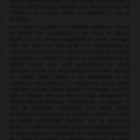
remarquable doivent dater la
Madone
de Berlin et celle de
Raleigh (North Carolina Museum, coll. Kress), où l'on voit
l'influence de Giovanni Bellini se substituer à celle de
Mantegna.
Les fresques à la voûte de la chapelle Averoldi au Carmine
de Brescia (les
Évangélistes
et les
Pères de l'Église
),
peintes en 1475, le grand polyptyque (la
Vierge aux anges,
avec huit
Saints
sur deux rangs et la
Stigmatisation de
saint François
) peint pour S. Maria delle Grazie de Bergame
(auj. Brera), la
Nativité
de l'église de Chiesanuova près de
Brescia (volets avec
Saint Jean-Baptiste
et
Sainte
Apollonie,
Genève, coll. part.) consacrent la pleine maturité
de l'artiste. Celui-ci donne à son naturalisme un ton
d'austérité très particulier. En réalisant un accord intime
entre des couleurs locales sourdes et l'éclairage naturel, il
crée la tonalité grise qui lui est propre, qu'exaltent les
dorures des encadrements complexes de ces retables. Ce
type de polyptyque architecturé sera utilisé jusqu'à
Gaudenzio Ferrari par tous les peintres lombards. Ce genre
de retable monumental triomphe avec le
Polyptyque
Fornari
du musée de Savone (1489) et le polyptyque (1490)
du maître-autel de la cathédrale de la même ville (Oratoire
de S. Maria di Castello), qui attestent l'influence de Foppa,