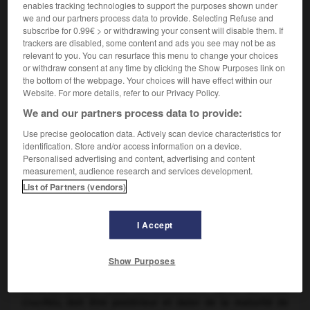
enables tracking technologies to support the purposes shown under
we and our partners process data to provide. Selecting Refuse and
Il est le premier représentant de la Renaissance lombarde,
subscribe for 0.99€ > or withdrawing your consent will disable them. If
à laquelle il donnera un caractère propre qui se
trackers are disabled, some content and ads you see may not be as
maintiendra encore au siècle suivant.
relevant to you. You can resurface this menu to change your choices
La
Vierge du buisson
(v. 1450-1455, Settignano [Florence],
or withdraw consent at any time by clicking the Show Purposes link on
the bottom of the webpage. Your choices will have effect within our
fondation Berenson) trahit encore l'influence du Gothique
Website. For more details, refer to our Privacy Policy.
international et singulièrement de Michelino da Besozzo,
mais on y reconnaît déjà une relative unité chromatique
We and our partners process data to provide:
créée par l'éclairage naturel. Les
Trois Crucifiés
(1456,
Use precise geolocation data. Actively scan device characteristics for
Bergame, Accad. Carrara) sont placés sous un arc classique
identification. Store and/or access information on a device.
vu en perspective, à la manière de Mantegna, mais le fond
Personalised advertising and content, advertising and content
du paysage est encore d'une fantaisie toute gothique ; au
measurement, audience research and services development.
goût padouan se joignent ainsi des échos de Filippo Lippi
List of Partners (vendors)
et de Jacopo Bellini. Les deux
Madones
du Castello
Sforzesco de Milan, dont la mise en page est aussi
nettement influencée par celles de Mantegna, doivent dater
I Accept
de la même période. À ces œuvres de jeunesse, on a
proposé d'ajouter
Saint Paul et Saint Siro
de Minneapolis
Show Purposes
(Institute of Art),
Saint Étienne et Saint Michel
à l'Ermitage.
En revanche, le beau
Saint Jérôme
(Bergame, Accad.
Carrara), parfois situé immédiatement après les
Trois
Crucifiés,
doit être postérieur et dater de la maturité de