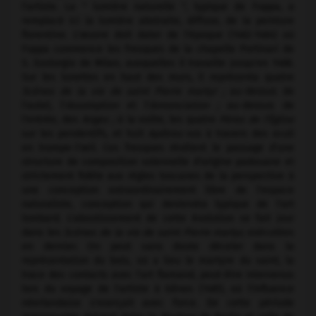
l'artiste. La " lumière naturelle ", typique de Foppa, a
remplacé ici la lumière abstraite, diffuse, de la peinture
florentine. L'œuvre doit dater de l'époque (1462-1464) où
Foppa commence les fresques de la chapelle Portinari de
S. Eustorgio de Milan, auxquelles il travaille jusqu'en 1468.
Sur les lunettes en haut des murs, il représenta quatre
Scènes de la vie de saint Pierre martyr ;
au-dessus de
l'autel, l'
Assomption
et l'
Annonciation ;
au-dessus de
l'entrée, des
Anges ;
à la voûte, les quatre
Pères de l'Église
sur les pendentifs, et huit
Apôtres
vus à travers des oculi
en trompe-l'œil. Ces fresques révèlent le passage d'une
structure de composition solennelle d'origine padouane et
strictement fidèle aux règles toscanes de la perspective à
une conception extraordinairement libre de l'espace
naturaliste, conception qui deviendra typique de l'art
lombard. L'aboutissement de cette évolution se fait jour
dans les
Scènes de la vie de saint Pierre martyr,
exécutées
en dernier. On peut sans doute déceler dans la
représentation du bois, où a lieu le martyre du saint, la
trace des contacts avec l'art flamand, peut-être intervenus
lors du voyage de l'artiste à Gênes (1461), où l'influence
néerlandaise s'exerçait avec force. De cette période