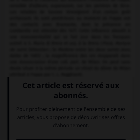
sensible d'ailleurs, auparavant, sur les peintres de Nice.
Les retables de Savone témoignent d'un certain goût
archaïsant. Ils sont postérieurs au moment où Foppa eut
des contacts avec Bramante, dont la présence en
Lombardie est attestée dès 1477. Cette influence aboutit à
une monumentalité qui se fait jour dans les fresques
autref. à S. Maria di Brera et auj. à la Brera (
Pietà, Martyre
de saint Sébastien ;
la
Madone entre les deux saints Jean,
datée de 1485) ; la magnificence des ors réapparaît dans
une
Annonciation
d'une coll. part. de Milan. On peut sans
doute situer à la même période un vitrail du dôme de Milan
attribué à Foppa par C. L. Ragghianti.
Les œuvres tardives de Foppa (l'
Adoration des mages,
Londres, N. G. ; la bannière d'Orzinovi avec d'un côté la
Vierge et deux saints
et de l'autre
Saint Sébastien entre
saint Roch et saint Georges,
1514, Brescia, Pin. Tosio
Martinengo ; les fresques inédites avec des
Scènes de la
vie de la Vierge
dans un oratoire à Vigevano) manifestent
un refus presque provocant de toute expérience
léonardesque. Foppa reste fidèle à cette tradition rustique
et archaïsante de la Lombardie, qui sera reprise avec
bonheur à Brescia par Moretto et, d'une certaine façon, par