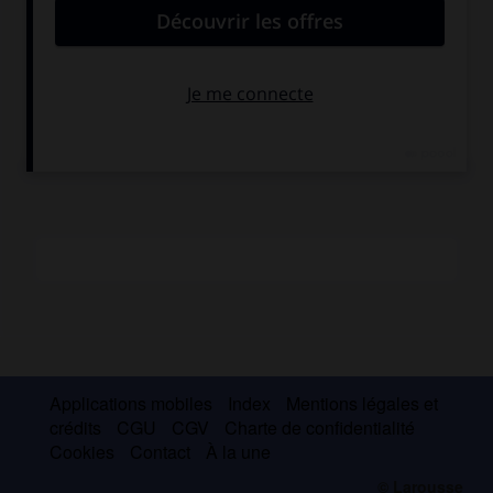
Savoldo. Sa profonde conscience artistique lui aura ainsi
permis d'introduire en Lombardie le sens humain et spatial
de la Renaissance et aussi de créer une sensibilité aux
problèmes du luminisme propre aux artistes lombards et
qui subsistera.
Applications mobiles
Index
Mentions légales et
crédits
CGU
CGV
Charte de confidentialité
Cookies
Contact
À la une
© Larousse