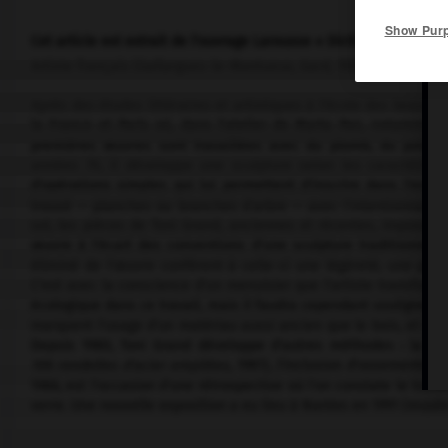
Show Pur
Cet article est extrait de l'ouvrage Larousse « Dictionnaire de la 
Artiste français (Gallargues-le-Montueux, Gard, 1935–Arles 2005).
Après des études littéraires et artistiques à l'école des beaux-
la France et Paris où, dans l'atelier de Marta Pan, notamment,
premières œuvres sont travaillées avec du plomb, du polyeste
années 70, il développe une sculpture selon les caractéristiq
d'opérations simples qui lui permettent d'inscrire dans l'esp
trouvé — planches ou branches d'arbre — avec l'intentionnalité
sol, les pièces de Toni Grand, anciennes et récentes, imposent
œuvre à l'écart des conventions d'une sculpture traditionnelle. 
éliminé de l'œuvre conférent à celle-ci une légèreté, une prés
C'est avec la conscience d'un menuisier que l'artiste transform
écologique dans ce travail, mais il faudra cependant souligner l'i
marquent l'usage d'un matériau aussi ancien que le bois, et le res
Depuis 1980, Toni Grand développe d'autres méthodes : la cr
106 rondelles d'acier empilées,
1981), l'inclusion d'ossements d'
1986, est l'occasion d'une rétrospective où l'on constate le trava
verre. Une nouvelle exposition a eu lieu à Nantes en 1991 (musé