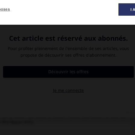
poses
I 
peinture ».
arts de Montpellier, Toni Grand partage son temps entre le sud de
 il complète sa formation de sculpteur entre 1962 et 1967. Ses
r, de l'acier, de la fonte d'aluminium. À partir du début des
ues du travail du bois : débiter, fendre, équarrir sont autant
ace une diversité de formes conjuguant les aléas d'un matériau
 d'une création plastique. Appuyées contre le mur ou posées au
 au regard la force d'un dessin qui contribue à appréhender son
Le recours à la frontalité et le fait que le socle soit toujours
ence discrète, hors de toute ambition d'un travail monumental.
e des matériaux naturels. On remarquerait, à tort, une dimension
ntérêt de l'artiste pour les valeurs symboliques et culturelles qui
pect qu'il porte à la tradition de sa taille et de son traitement.
éation de colonnes en métal (
Double Colonne gigogne faite de
animaux. L'exposition que lui consacre le M. N. A. M. de Paris, en
il de la résine aux côtés du bois, à travers des pièces en fibre de
e des Beaux-Arts).