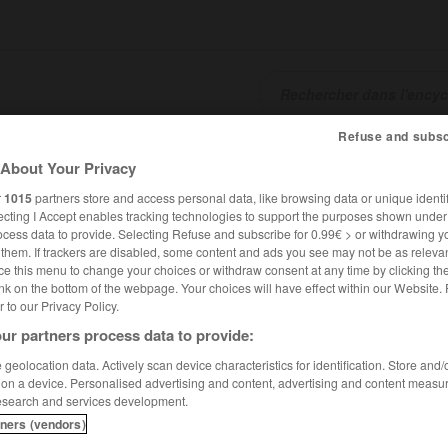
Refuse and subsc
SHCARDS
TRADUCTEUR
CONJUGATEUR
ENCYCLOPÉD
About Your Privacy
r
1015
partners store and access personal data, like browsing data or unique identif
ecting I Accept enables tracking technologies to support the purposes shown unde
ocess data to provide. Selecting Refuse and subscribe for 0.99€ > or withdrawing y
e them. If trackers are disabled, some content and ads you see may not be as relevan
ce this menu to change your choices or withdraw consent at any time by clicking t
nk on the bottom of the webpage. Your choices will have effect within our Website.
er to our Privacy Policy.
ur partners process data to provide:
geolocation data. Actively scan device characteristics for identification. Store and
 on a device. Personalised advertising and content, advertising and content measu
esearch and services development.
tners (vendors)