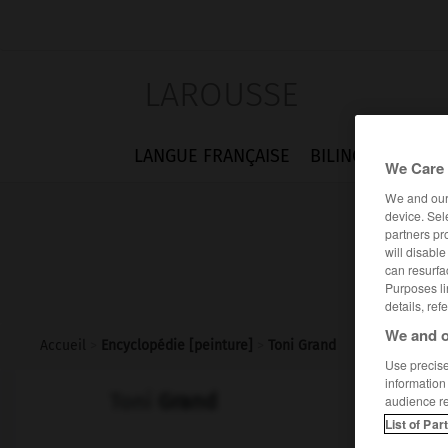
LAROUSSE
LANGUE FRANÇAISE
BILINGUES
FLA
We Care 
We and ou
device. Sel
partners pr
will disabl
can resurfa
Purposes li
details, ref
We and o
Accueil
>
Encyclopédie [peinture]
>
Toni Grand
Use precise 
information
Toni
Grand
audience r
List of Par