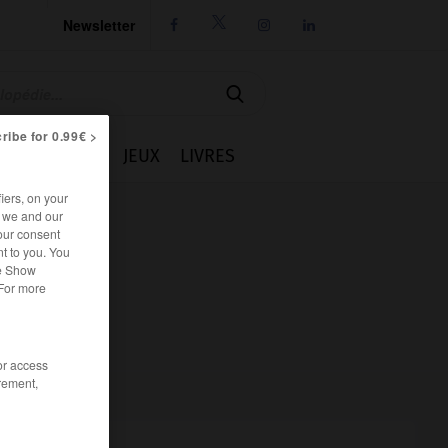
Newsletter




ribe for 0.99€ >
IE
CUISINE
JEUX
LIVRES
iers, on your
r we and our
our consent
t to you. You
he Show
 For more
/or access
rement,