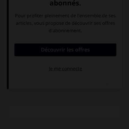
1789 dans le sud de l'Angleterre et en 1797 dans le pays de
Galles, il collabora ensuite avec Rudolph Ackermann, qui
ouvrait une boutique d'estampes sur le Strand en 1795. Son
œuvre devint vite populaire grâce à la diffusion de
certaines publications, comme le
Poetical Magazine, The
Humorist
et l'
English Spy,
et grâce aussi à l'illustration de
nombreux ouvrages de la littérature anglaise, comme, en
1817, le
Vicaire de Wakefield
de Goldsmith. L'abondance de
sa production a souvent nui à la qualité de ses planches.
Parmi ses œuvres les plus importantes figure la série
r
D
Syntax à la recherche du pittoresque (1812-1820). Ses
dessins rehaussés d'aquarelle figurent dans les grands
cabinets londoniens (British Museum et V. A. M.)