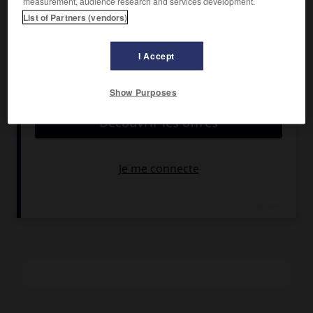
measurement, audience research and services development.
List of Partners (vendors)
Cet élève de Regnault et de Watelet, continuateur du
paysage historique, fut cependant un des premiers à
ressentir le besoin de l'étude d'après nature. Tôt venu à
I Accept
Barbizon, il y retourna souvent. C'est en Italie, en 1825, que
naquit son amitié pour Corot, qu'il comprit et encouragea.
Show Purposes
Aligny voyagea dans le midi de la France, en Normandie, de
nouveau en Italie (1834-1836) et en Grèce (1843). Il mourut
directeur de l'École des beaux-arts de Lyon. Il est
représenté au Louvre (
Prométhée,
Salon de 1837) et dans
plusieurs musées (Avignon, Lyon). L'art d'Aligny conjugue un
sens graphique des lignes souples et aiguës, et le goût des
franches oppositions de lumière et d'ombre.