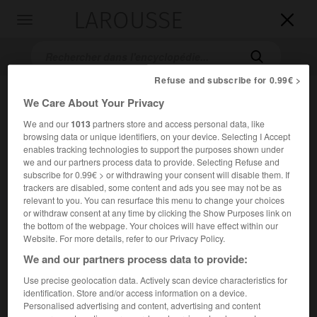
LAROUSSE

Toggle
navigation

Refuse and subscribe for 0.99€ >
We Care About Your Privacy
We and our
1013
partners store and access personal data, like
browsing data or unique identifiers, on your device. Selecting I Accept
enables tracking technologies to support the purposes shown under
we and our partners process data to provide. Selecting Refuse and
subscribe for 0.99€ > or withdrawing your consent will disable them. If
Accueil
>
Encyclopédie [peinture]
>
Théodore Caruelle d Aligny
trackers are disabled, some content and ads you see may not be as
relevant to you. You can resurface this menu to change your choices
or withdraw consent at any time by clicking the Show Purposes link on
Théodore
Caruelle d'
Aligny
the bottom of the webpage. Your choices will have effect within our
Website. For more details, refer to our Privacy Policy.
We and our partners process data to provide:
Use precise geolocation data. Actively scan device characteristics for
Cet article est extrait de l'ouvrage Larousse « Dictionnaire
identification. Store and/or access information on a device.
de la peinture ».
Personalised advertising and content, advertising and content
Peintre français (Chaumes, Nièvre, 1798 – Lyon 1871).