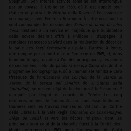
Spagnuoli. Son intense activité romaine est interrompue
par un voyage à Urbino en 1560, où il est appelé pour
réaliser un portrait de Vittoria della Rovere à l'occasion de
son mariage avec Federico Borromeo. À cette occasion lui
sont commandés les dessins des
Scènes de la vie de Jules
César
destinés à un service en majolique que Guidobaldo
della Rovere désirait offrir à Philippe II d'Espagne. Il
remplace Francesco Salviati dans la réalisation du décor de
la salle des
Fasti Farnesiani
au palais Farnèse à Rome,
interrompue par la mort du duc Ranuccio en 1565, et, dans
le même temps, travaille à l'un des principaux cycles peints
de ces années : celui du palais Farnèse, à Caprarola, dont le
programme iconographique, dû à l'humaniste Annibale Caro
(fresques de l'
Anticamera del Concilio,
de la
Stanza di
Aurora,
de la
Stanza dei Lanefici,
de la
Stanza della
Solitudine
), se ressent déjà de la réaction à la " maniera "
marquée par l'esprit du concile de Trente. Les cinq
dernières années de Taddeo Zuccari sont essentiellement
tournées vers les travaux réalisés au Vatican : au Cortile
della Libreria, à la Sala Regia
(Donation de Charlemagne,
Siège de Tunis),
et vers les décors religieux, dont les
principaux sont celui de la chapelle Pucci à la Trinité-des-
Monts, entrepris en 1563 pour l'archevêque de Corfù