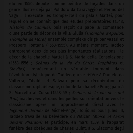
élu en 1550, débute comme peintre de façades dans un
genre illustré déjà par Polidoro da Caravaggio et Perino del
Vaga : il exécute les trompe-l'œil du palais Mattei, pour
lequel on ne connaît que des études préparatoires (1548,
Histoire de Camille
), puis reçoit du pape la commande
d'une partie du décor de la villa Giulia
(Triomphe d'Apollon,
Triomphe de Flore),
ensemble complexe dirigé par Vasari et
Prospero Fontana (1553-1555). Au même moment, Taddeo
entreprend deux de ses plus importantes réalisations : le
décor de la chapelle Mattei à S. Maria della Consolazione
(1553-1556 ;
Scènes de la vie du Christ, Prophètes
et
Sibylles
), représentant un véritable tournant dans
l'évolution stylistique de Taddeo qui se réfère à Daniele da
Volterra, Tibaldi et Salviati pour sa récupération du
classicisme raphaélesque, celui de la chapelle Frangipani à
S. Marcello al Corso (1558-59 ;
Scènes de la vie de saint
Paul,
inachevées et dans lesquelles son orientation vers le
classicisme opère un rapprochement direct avec le
Jugement dernier
de Michel-Ange). Toujours pour Jules III,
Taddeo travaille au belvédère du Vatican
(Moïse et Aaron
devant Pharaon)
et participe, en mars 1559, à l'apparat
funèbre des obsèques de Charles Quint, à S. Giacomo degli