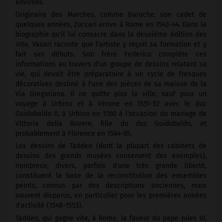
environs.
Originaire des Marches, comme Baroche, son cadet de
quelques années, Zuccari arrive à Rome en 1543-44. Dans la
biographie qu'il lui consacre dans la deuxième édition des
Vite,
Vasari raconte que l'artiste y reçoit sa formation et y
fait ses débuts. Son frère Federico complète ces
informations au travers d'un groupe de dessins relatant sa
vie, qui devait être préparatoire à un cycle de fresques
décoratives destiné à l'une des pièces de sa maison de la
Via Gregoriana. Il ne quitte plus la ville, sauf pour un
voyage à Urbino et à Vérone en 1551-52 avec le duc
Guidobaldo II, à Urbino en 1560 à l'occasion du mariage de
Vittoria della Rovere, fille du duc Guidobaldo, et
probablement à Florence en 1564-65.
Les dessins de Taddeo (dont la plupart des cabinets de
dessins des grands musées conservent des exemples),
nombreux, divers, parfois d'une très grande liberté,
constituent la base de la reconstitution des ensembles
peints, connus par des descriptions anciennes, mais
souvent disparus, en particulier pour les premières années
d'activité (1548-1553).
Taddeo, qui gagne vite, à Rome, la faveur du pape Jules III,