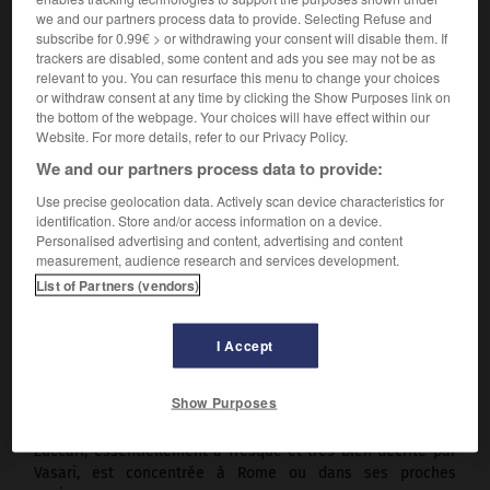
we and our partners process data to provide. Selecting Refuse and
Taddeo Zuccari est l'une des personnalités les plus
subscribe for 0.99€ > or withdrawing your consent will disable them. If
e
importantes de la seconde moitié du
xvi
s. romain ; son
trackers are disabled, some content and ads you see may not be as
relevant to you. You can resurface this menu to change your choices
rôle, déterminant pour l'évolution de la peinture décorative
or withdraw consent at any time by clicking the Show Purposes link on
et monumentale à partir de 1550 environ, est comparable à
the bottom of the webpage. Your choices will have effect within our
celui qu'avaient joué, à la génération précédente, Perino
Website. For more details, refer to our Privacy Policy.
del Vaga, Polidoro da Caravaggio ou Parmigianino. Son
We and our partners process data to provide:
influence se prolonge au-delà des limites chronologiques
de son activité, au demeurant assez brève, et surtout grâce
Use precise geolocation data. Actively scan device characteristics for
à son frère Federico, qui le rejoint à Rome en 1550 et
identification. Store and/or access information on a device.
collaborera à plusieurs reprises avec lui : au château de
Personalised advertising and content, advertising and content
Bracciano, à la Sala Regia du Vatican et à S. Maria dell'Orto,
measurement, audience research and services development.
notamment. Des artistes de moindre importance, comme
List of Partners (vendors)
Raffaellino da Reggio, Cesare Nebbia, Niccolò Trometta,
poursuivront ses recherches d'une façon si fidèle que le
terme de " zuccaresque " deviendra plus tard une
I Accept
appellation commode pour définir une part importante de
e
la production graphique de la fin du
xvi
s., entraînant ainsi
Show Purposes
une certaine confusion dans l'appréciation de l'œuvre
dessiné de Taddeo et de ses imitateurs. La peinture de
Zuccari, essentiellement à fresque et très bien décrite par
Vasari, est concentrée à Rome ou dans ses proches