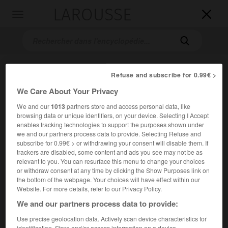
LAROUSSE

Toggle
navigation

Refuse and subscribe for 0.99€ >
We Care About Your Privacy
We and our
1013
partners store and access personal data, like
browsing data or unique identifiers, on your device. Selecting I Accept
enables tracking technologies to support the purposes shown under
Accueil
>
Encyclopédie [peinture]
>
Serge Jastrebzoff dit Serge
we and our partners process data to provide. Selecting Refuse and
subscribe for 0.99€ > or withdrawing your consent will disable them. If
Férat
trackers are disabled, some content and ads you see may not be as
relevant to you. You can resurface this menu to change your choices
Serge
Jastrebzoff,
dit Serge
or withdraw consent at any time by clicking the Show Purposes link on
Férat
the bottom of the webpage. Your choices will have effect within our
Website. For more details, refer to our Privacy Policy.
We and our partners process data to provide:
Cet article est extrait de l'ouvrage Larousse « Dictionnaire
Use precise geolocation data. Actively scan device characteristics for
de la peinture ».
identification. Store and/or access information on a device.