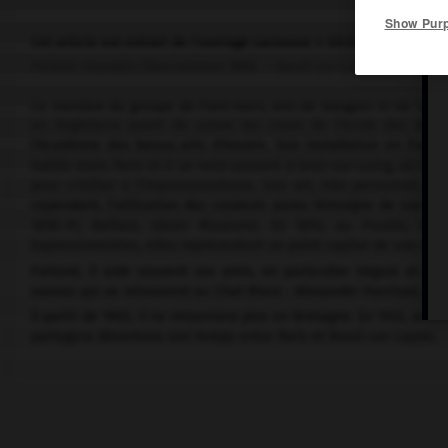
Show Pur
Cet article est extrait de l'ouvrage Larousse « Dictionnaire de la 
Peintre irlandais (Roscommon 1860 – Neuil-sur-Layon, Maine-et-L
Ce membre du groupe de Pont-Aven, ami de Gauguin et de Séguin
en Angleterre avant de suivre les cours de l'école des Beaux-
l'Académie des beaux-arts d'Anvers. Son installation en France 
habite alors Paris et il se rend souvent à Grez-sur-Loing, où il r
pour s'initier à l'impressionnisme. Son art, très personnel, es
cependant, l'utilisation des couleurs pures témoigne de son ad
1890-91, Belfast, Ulster Museum). En 1893, au Pouldu, il f
Expressionnistes, elles représentent un point capital de son œuv
Fortuné, il aide souvent ses amis, en particulier Séguin et Fili
saxons qui se retrouvent au Chat-Blanc : Alexander Harrison, Clive B
À partir de 1905, il ne retournera plus en Bretagne. En 1933, ann
partagera désormais son temps entre Paris et Neuil-sur-Layon.