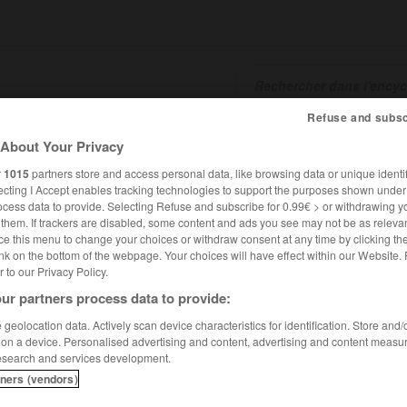
Refuse and subsc
SHCARDS
TRADUCTEUR
CONJUGATEUR
ENCYCLOPÉD
About Your Privacy
r
1015
partners store and access personal data, like browsing data or unique identif
ecting I Accept enables tracking technologies to support the purposes shown unde
ocess data to provide. Selecting Refuse and subscribe for 0.99€ > or withdrawing y
e them. If trackers are disabled, some content and ads you see may not be as relevan
ce this menu to change your choices or withdraw consent at any time by clicking t
nk on the bottom of the webpage. Your choices will have effect within our Website.
er to our Privacy Policy.
ur partners process data to provide:
geolocation data. Actively scan device characteristics for identification. Store and
 on a device. Personalised advertising and content, advertising and content measu
esearch and services development.
tners (vendors)