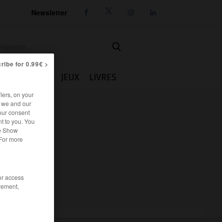
Newsletter




ribe for 0.99€ >
IE
CUISINE
JEUX
LIVRES
iers, on your
r we and our
our consent
t to you. You
he Show
 For more
/or access
rement,