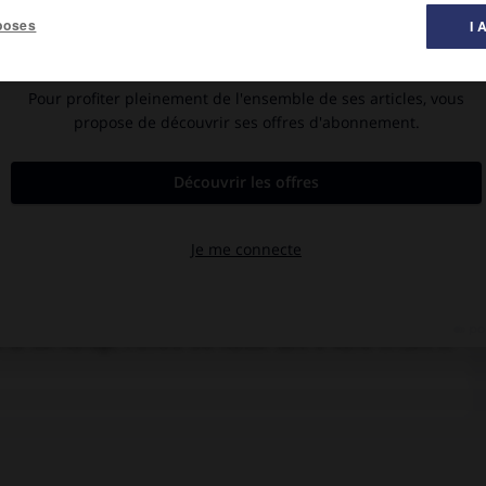
poses
I 
peinture ».
oire, 1940).
 (avec qui il échangera une correspondance précieuse), étudie
Arts de Dublin (1879-1883). Il s'inscrit ensuite aux cours de
sera définitive et, dès 1887, il se trouve à Pont-Aven. O'Conor
etrouve des artistes étrangers, scandinaves, anglais et américains
t parfois proche de celui de Gauguin : il simplifie les formes ;
miration pour Van Gogh (
River Landscape
, 1887 ; la
Colline noire
,
ait des eaux-fortes sans doute sous l'impulsion de Séguin.
re mais évoluent ensuite vers un style plus conventionnel.
ger. À Paris, O'Conor appartient au groupe d'intellectuels anglo-
ell, Paul Bartlett, le peintre et critique Roger Fry, etc.
ée de son mariage, il achète une maison dans le Maine-et-Loire et