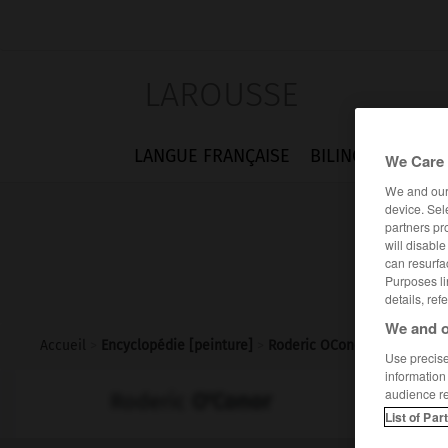
LAROUSSE
LANGUE FRANÇAISE
BILINGUES
FLA
We Care 
We and ou
device. Sel
partners pr
will disabl
can resurfa
Purposes li
details, ref
We and o
Accueil
>
Encyclopédie [peinture]
>
Roderic OConor
Use precise 
information
audience r
Roderic
O'Conor
List of Par