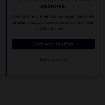
calculer fonctionnant à partir de transformations des
formes colorées en musique. Durant cette période, il se
consacre également à la photographie. Considéré comme
un artiste dégénéré, il quitte l'Allemagne en 1933 et voyage
alors à travers l'Europe : Paris, Ibiza, Zurich, Prague, Paris de
nouveau, avant de se réfugier en Haute-Vienne durant la
guerre. En 1944, il s'installe à Limoges. Dès 1945, il reprend
ses activités et ne cessera jamais de peindre, de faire des
pictogrammes, des photogravures, des photomontages et
des collages. Des expositions de son œuvre ont eu lieu, au
Moderna Museet de Stockholm en 1967, au M. N. A. M. de
Paris en 1974. Une rétrospective a été consacrée plus
récemment à Hausmann (Berlin, Valence [Espagne], Saint-
Étienne) en 1994.