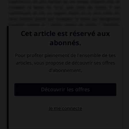
expériences les plus hardies de son temps, d'abord celle de
Cimabue (à Rome en 1272), puis celle de Giotto. Il est
satisfaisant de voir un rapport établi en ce sens entre les
deux artistes plutôt que d'adopter la thèse qui désignerait
Cavallini comme le " maître romain de Giotto ". Toutefois,
dans chacune de ces hypothèses, la confrontation de leurs
œuvres révèle la réelle grandeur de Cavallini en face de
Giotto. L'ampleur et la solidité formelles données aux
figures des fresques de S. Cecilia constituent en effet, par
rapport aux mosaïques de S. Maria in Trastevere, un pas en
avant qui ne peut s'expliquer sans l'influence de Giotto.
Chez Cavallini, la couleur donne à chaque forme son
autonomie ; les ombres intenses et pénétrantes mettent
les figures en relief et leur confèrent une solennelle
placidité. La création d'une réalité physionomique peut
exprimer en même temps la ferveur sacrée ou un bonheur
humain. Ces éléments de l'art de Cavallini marquent son
œuvre de la plus haute poésie et d'une puissance
expressive tout à fait personnelle. Les peintures romaine,
e
napolitaine et ombrienne du
xiv
s. lui doivent beaucoup.