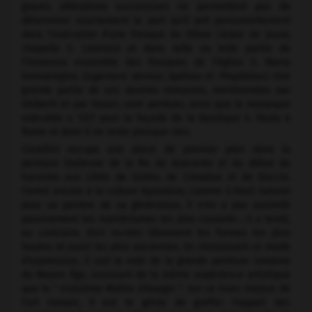
graves altérations successives ne permettent pas de
déterminer exactement la part qu'il prit personnellement
dans l'exécution d'une fresque du Dôme (
Arbre de Jessé,
chapelle S. Lorenzo) et dans telle ou telle partie de
l'immense ensemble des fresques de l'église S. Maria
Donnaregina
(Jugement dernier, Apôtres
et
Prophètes).
Une
grande partie de ses œuvres romaines, mentionnées par
Ghiberti et par Vasari, sont perdues, ainsi que la mosaïque
exécutée v. 1321 pour la façade de la basilique S. Paolo à
Rome et dont il ne reste presque rien.
Cavallini occupe une place de premier plan dans la
peinture italienne de la fin du duecento et du début du
trecento aux côtés de Giotto, de Cimabue et de Duccio.
Formé encore à la culture byzantine, comme il était naturel
pour un peintre de sa génération, il n'en a pas assimilé
passivement les maniérismes les plus courants ; il a tenté,
au contraire, d'en recréer librement les formes les plus
hautes et aussi les plus anciennes. En choisissant ce mode
d'expression, il suit la voie de la grande peinture romaine
du Moyen Âge, jouissant de la même expérience artistique
que le " troisième Maître d'Anagni ". Sur ce tronc majeur de
l'art romain, il eut le génie de greffer l'apport des