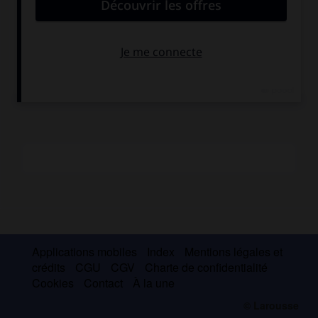
et c'est au creuset du Maniérisme florentin (issu de Michel-
Ange, Vasari, Salviati) qu'il s'est adapté, comme en
témoignent le
Portrait de la duchesse Madeleine de
Bavière
(Munich, Alte Pin.), l'
Annonciation
(Brescia,
Carmine) et la
Sainte Conversation
(Louvre).
Applications mobiles
Index
Mentions légales et
crédits
CGU
CGV
Charte de confidentialité
Cookies
Contact
À la une
© Larousse