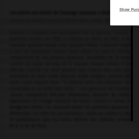
Show Pur
Cet article est extrait de l'ouvrage Larousse « Dictionnaire de la 
Graveur et peintre français (Rebréchien, Loiret, 1921 - Maisons-Laf
Premier à imposer une conception de la gravure comme sort v
buriniste Soulas, en 1939, à Orléans et vient, en 1942, à Paris.
travaillé quelque temps avec Jacques Villon, il devient imprimeu
y fait de nombreux tirages pour Villon et pour R. Vieillard ju
uniquement de ses propres gravures. Sociétaire de la Jeune Gr
comité du Salon de mai, où il expose chaque année. Il fait sa 
Allendy. Courtin se veut graveur pur, c'est-à-dire que, pour l
tranchant et sans l'aide d'aucun acide rongeur, creuser plus o
toute autre matière dure " et obtenir ainsi une troisième dimensio
ressemble à un petit bas-relief ". Les gravures de Courtin, 
Eluard,
comportent fort peu d'épreuves, chacune de celles-ci, 
rigoureuse et l'usage exclusif du burin, Courtin a rendu à la g
Berggruen (Paris) l'a consacré parmi les premiers graveurs con
détrempes sur toile ou sur panneau) : dans un espace à deux d
et symboliques plus ou moins dérivés des cultures archaïques
M. N. A. M. de Paris.