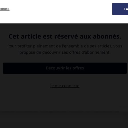
poses
I 
peinture ».
fitte 2012).
isuel et tactile, il commence à apprendre la gravure avec le
 Ayant réalisé son premier burin abstrait en 1944 et après avoir
r d'estampes chez l'imprimeur taille-doucier Leblanc, en 1947, et
squ'en 1951. S'isolant au Mesnil-le-Roi (Yvelines), il s'occupe
avure contemporaine depuis 1949, il devient en 1950 membre du
première exposition particulière en 1951, à Paris, chez Colette
ui, graver, c'est " inciser profondément le métal avec un outil
u moins dans l'épaisseur d'une plaque de zinc, de cuivre ou de
n, " réelle, mesurable, sensible au toucher ". Ainsi, " la gravure
quand elles ne sont pas uniques comme le livre des
Images pour
rarement semblables, constituant un original. Par sa conception
ravure ses vertus originelles. Son exposition en 1962 à la gal.
temporains. Il a commencé à peindre en 1966 (huiles, gouaches,
imensions prennent place symétriquement des motifs décoratifs
 (
Grand Omniscient,
1966, gouache). L'artiste est représenté au