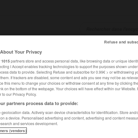
Refuse and subsc
SHCARDS
TRADUCTEUR
CONJUGATEUR
ENCYCLOPÉD
About Your Privacy
r
1015
partners store and access personal data, like browsing data or unique identif
ecting I Accept enables tracking technologies to support the purposes shown unde
ocess data to provide. Selecting Refuse and subscribe for 0.99€ > or withdrawing y
e them. If trackers are disabled, some content and ads you see may not be as relevan
ce this menu to change your choices or withdraw consent at any time by clicking t
nk on the bottom of the webpage. Your choices will have effect within our Website.
er to our Privacy Policy.
ur partners process data to provide:
geolocation data. Actively scan device characteristics for identification. Store and
 on a device. Personalised advertising and content, advertising and content measu
esearch and services development.
tners (vendors)