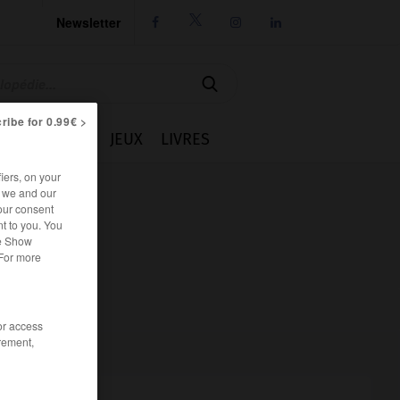
Newsletter




ribe for 0.99€ >
IE
CUISINE
JEUX
LIVRES
iers, on your
r we and our
our consent
t to you. You
he Show
 For more
/or access
rement,