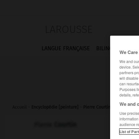
LAROUSSE
LANGUE FRANÇAISE
BILINGUES
FLA
We Care 
We and ou
device. Sel
partners pr
will disabl
can resurfa
Purposes li
details, ref
We and o
Accueil
>
Encyclopédie [peinture]
>
Pierre Courtin
Use precise 
information
Pierre
Courtin
audience r
List of Par