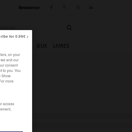
Newsletter




ribe for 0.99€ >
IE
CUISINE
JEUX
LIVRES
iers, on your
r we and our
our consent
t to you. You
he Show
 For more
/or access
rement,