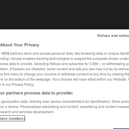
Refuse and subsc
About Your Privacy
SHCARDS
TRADUCTEUR
CONJUGATEUR
ENCYCLOPÉD
r
1015
partners store and access personal data, like browsing data or unique identif
ecting I Accept enables tracking technologies to support the purposes shown unde
ocess data to provide. Selecting Refuse and subscribe for 0.99€ > or withdrawing y
e them. If trackers are disabled, some content and ads you see may not be as relevan
ce this menu to change your choices or withdraw consent at any time by clicking t
nk on the bottom of the webpage. Your choices will have effect within our Website.
er to our Privacy Policy.
ur partners process data to provide:
geolocation data. Actively scan device characteristics for identification. Store and
 on a device. Personalised advertising and content, advertising and content measu
esearch and services development.
tners (vendors)