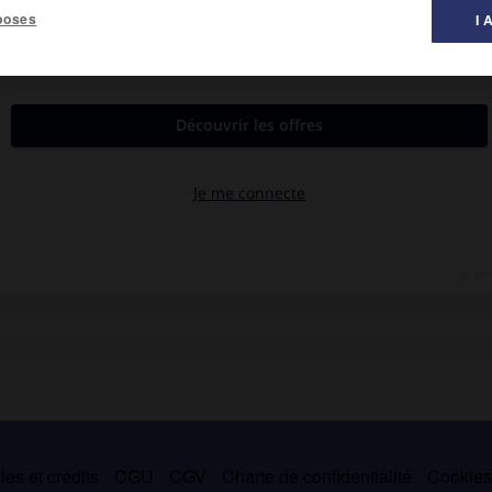
poses
I 
peinture ».
oute sa vie en Italie et se rendit célèbre en France et surtout à
 la campagne napolitaine ou romaine, d'une facture précise,
rastés. Il peignit pour Talleyrand, qui lui accorda une pension
ie de Saint-Luc en 1813. On peut voir certains de ses paysages à
de Montpellier, de Moulins, de Nantes et à Paris, au musée des
es et crédits
CGU
CGV
Charte de confidentialité
Cookie