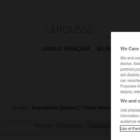
LAROUSSE
We Care 
LANGUE FRANÇAISE
BILINGUES
FLA
We and ou
device. Sel
partners pr
will disabl
can resurfa
Purposes li
details, ref
We and o
Accueil
>
Encyclopédie [peinture]
>
Pierre-Athanase Chauvin
Use precise 
information
audience r
Pierre-Athanase
Chauvin
List of Par