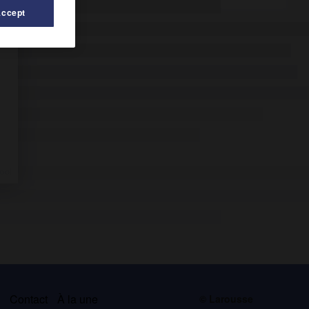
Accept
s
Contact
À la une
© Larousse