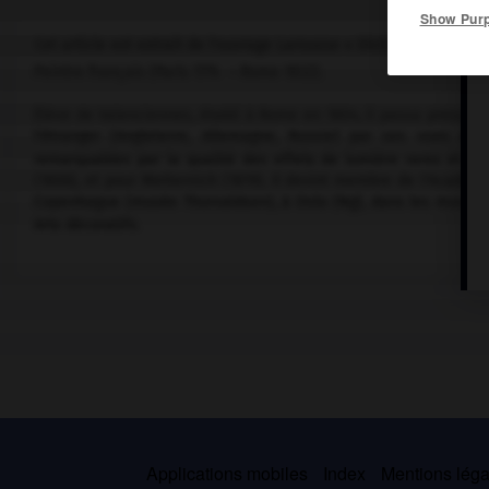
Show Pur
Cet article est extrait de l'ouvrage Larousse « Dictionnaire de la 
Peintre français (Paris 1774 – Rome 1832).
Élève de Valenciennes, établi à Rome en 1804, il passa presque t
l'étranger (Angleterre, Allemagne, Russie) par ses vues de
remarquables par la qualité des effets de lumière rares et cont
(1806), et pour Metternich (1819). Il devint membre de l'Académ
Copenhague (musée Thorvaldsen), à Oslo (Ng), dans les musées 
Arts décoratifs.
Applications mobiles
Index
Mentions légal