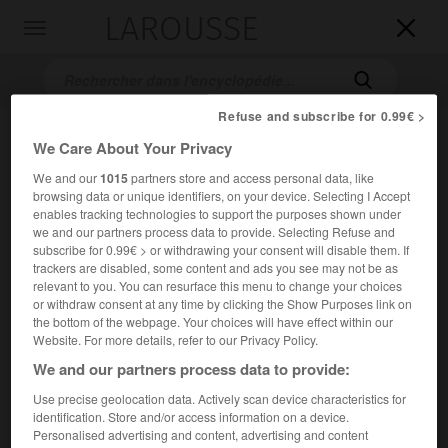
LAROUSSE

Toggle
navigation

Refuse and subscribe for 0.99€ >
We Care About Your Privacy
We and our
1015
partners store and access personal data, like
browsing data or unique identifiers, on your device. Selecting I Accept
enables tracking technologies to support the purposes shown under
we and our partners process data to provide. Selecting Refuse and
subscribe for 0.99€ > or withdrawing your consent will disable them. If
Accueil
>
Encyclopédie [peinture]
>
Pedro Figari
trackers are disabled, some content and ads you see may not be as
relevant to you. You can resurface this menu to change your choices
Pedro
Figari
or withdraw consent at any time by clicking the Show Purposes link on
the bottom of the webpage. Your choices will have effect within our
Website. For more details, refer to our Privacy Policy.
We and our partners process data to provide:
Cet article est extrait de l'ouvrage Larousse « Dictionnaire
Use precise geolocation data. Actively scan device characteristics for
de la peinture ».
identification. Store and/or access information on a device.
Personalised advertising and content, advertising and content
Artiste uruguayen (Montevideo 1861 –id. 1938).