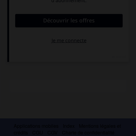
sujets anecdotiques (parades, charlatans, concerts),
souvent traités dans un goût hollandisant à la Demarne.
Taunay a donné aussi de brillants portraits (
Van
Spaendonck
, Versailles). Beau coloriste, il a le goût des
tableaux clairs et lumineux où les tons bleutés sont animés
par des notes de vermillon ou de jaune clair. Il campe avec
adresse ses petits personnages, indiqués d’une touche
grasse, tout à la fois ferme et alerte.
Applications mobiles
Index
Mentions légales et
crédits
CGU
CGV
Charte de confidentialité