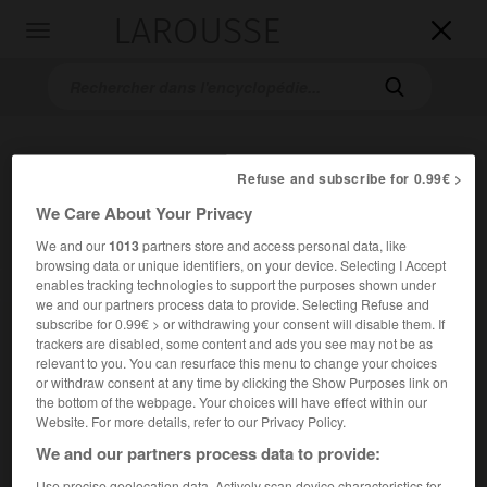
LAROUSSE

Toggle
navigation

Refuse and subscribe for 0.99€ >
We Care About Your Privacy
We and our
1013
partners store and access personal data, like
browsing data or unique identifiers, on your device. Selecting I Accept
Accueil
>
Encyclopédie [peinture]
>
Nicolas-Antoine Taunay
enables tracking technologies to support the purposes shown under
we and our partners process data to provide. Selecting Refuse and
subscribe for 0.99€ > or withdrawing your consent will disable them. If
Nicolas-Antoine
Taunay
trackers are disabled, some content and ads you see may not be as
relevant to you. You can resurface this menu to change your choices
or withdraw consent at any time by clicking the Show Purposes link on
the bottom of the webpage. Your choices will have effect within our
Website. For more details, refer to our Privacy Policy.
Cet article est extrait de l'ouvrage Larousse « Dictionnaire
We and our partners process data to provide:
de la peinture ».
Peintre français (Paris 1755 – id. 1830).
Use precise geolocation data. Actively scan device characteristics for