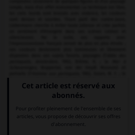
composées seulement de quelques figures et d'un paysage
simple, mais d'un effet monumental. La technique est libre,
les ciels lourds sont brossés avec violence, les couleurs
sont denses et sourdes. Tirant parti des contre-jours,
Liebermann cherche à éviter toute joliesse et crée parfois
un sentiment d'étrangeté dans ses scènes calmes et
silencieuses. Par la suite, ses rapports avec
l'Impressionnisme français seront de plus en plus étroits ;
ses couleurs deviennent plus lumineuses et librement
disposées dans ses sujets favoris, paysages (l'
Allée des
perroquets, Amsterdam,
1902, Brême, K. ; la
Mer à
Scheveningen,
Wuppertal, von der Heydt Museum) et
portraits (l'
Homme aux perroquets,
1902, Essen, M. F. ; le
Bourgmestre Petersen,
1891, Hambourg, H. K. ;
A. von Berger,
1905,
id. ; Autoportrait,
1908, musée de Sarrebruck). Les
coloris somptueux y engendrent une vibration qui lui est
propre.
Liebermann est représenté notamment aux N. G. de Berlin,
à Cologne (W. R. M.) et à Hambourg (H. K.) ainsi qu'au
Metropolitan Museum de New York et au musée d'Orsay. Il a
laissé de belles gravures et des lithographies. Il défendit
Munch et Böcklin mais s'opposa à Nolde et à Die Brücke.