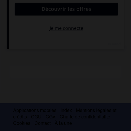
Une exposition lui fut consacrée de son vivant, en 1917, à
Berlin (191 œuvres) ; il fut exclu de l'Académie en 1933. Il
est, avec Corinth et Slevogt, le représentant le plus
marquant de l'" Impressionnisme allemand ". Une
rétrospective a été consacrée à Lieber– mann (Brême,
Kunsthalle) en 1996.
Applications mobiles
Index
Mentions légales et
crédits
CGU
CGV
Charte de confidentialité
Cookies
Contact
À la une