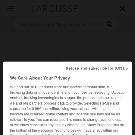
LAROUSSE

Toggle
navigation

Refuse and subscribe for 0.99€ >
We Care About Your Privacy
Accueil
>
Encyclopédie [peinture]
>
Max Liebermann
We and our
1013
partners store and access personal data, like
Max
Liebermann
browsing data or unique identifiers, on your device. Selecting I Accept
enables tracking technologies to support the purposes shown under
we and our partners process data to provide. Selecting Refuse and
subscribe for 0.99€ > or withdrawing your consent will disable them. If
trackers are disabled, some content and ads you see may not be as
relevant to you. You can resurface this menu to change your choices
Cet article est extrait de l'ouvrage Larousse « Dictionnaire
or withdraw consent at any time by clicking the Show Purposes link on
de la peinture ».
the bottom of the webpage. Your choices will have effect within our
Peintre allemand (Berlin 1847 – id. 1935).