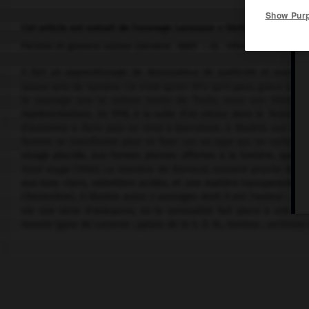
Show Pur
Cet article est extrait de l'ouvrage Larousse « Dictionnaire de la 
Peintre et graveur suisse (Genève 1889 – id. 1954).
Il fait un apprentissage de dessinateur de publicité et ouvre s
beaux-arts de Genève. Ce n'est qu'en 1913 qu'il peut, grâce à une
le paysage que la nature morte de fruits, mais son thème d
représentations. En 1918, à la suite d'un séjour dans le Tessin, il
d'automne à Paris puis se rend à Barcelone, à Madrid, aux Baléare
femme se transforme pour se fixer sur un type qui ne variera p
visage placide, aux formes pleines offertes à la lumière, que l
fond rouge
(1940). La manière de Barraud, souvent proche de ce
aux tons clairs, volontiers acides, et une matière transparente. I
Chenevière), il illustra aussi 2 ouvrages dont il est l'auteur :
Vo
vie une série d'
Arlequins,
où la sensualité fait place à une po
murale (gare de Lucerne ; palais de la S. D. N., Genève ; archives 