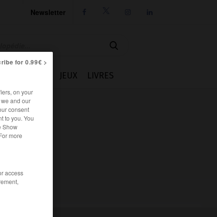
Newsletter




ribe for 0.99€ >
IE
CUISINE
JEUX
LIVRES
iers, on your
r we and our
our consent
t to you. You
he Show
 For more
/or access
rement,