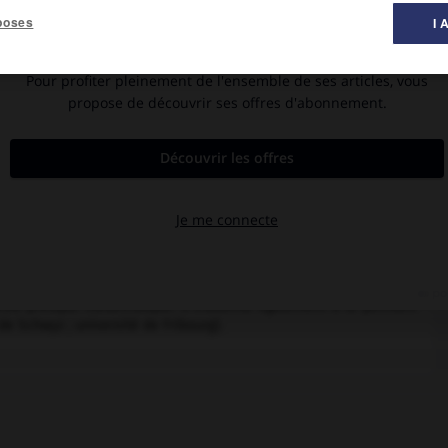
poses
I 
peinture ».
on propre atelier (1909) tout en suivant des cours à l'École des
 bourse, se vouer entièrement à la peinture. Il cultive aussi bien
'élection est la femme de Degas et de Lautrec, inspirée des
 se met à peindre en plein air. En 1923 et 1924, il expose au Salon
s, plus tard en Algérie et visite aussi l'Italie. Sa vision de la
lus : dès lors se succèdent figures et nus de jeunes femmes au
e peintre se plaît à saisir dans leurs moments d'abandon :
Nu au
lles de Bonnard ou de Matisse, est caractérisée par une palette
llustrateur de toute une génération d'écrivains (Carco, Giraudoux,
yage
et
Silence.
Barraud a peint dans les dernières années de sa
ésie presque mélancolique. Il s'adonna également à la peinture
de Schwyz ; université de Fribourg).