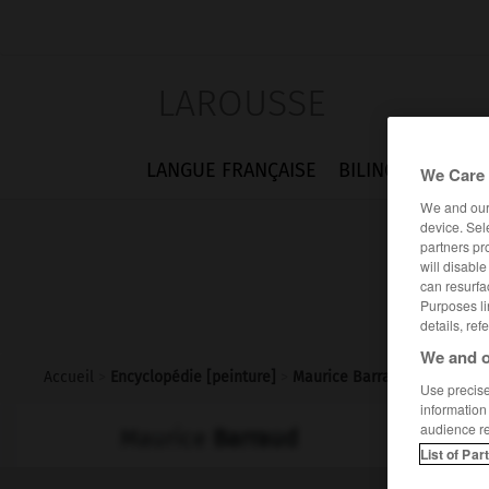
LAROUSSE
LANGUE FRANÇAISE
BILINGUES
FLA
We Care 
We and ou
device. Sel
partners pr
will disabl
can resurfa
Purposes li
details, ref
We and o
Accueil
>
Encyclopédie [peinture]
>
Maurice Barraud
Use precise 
information
audience r
Maurice
Barraud
List of Par