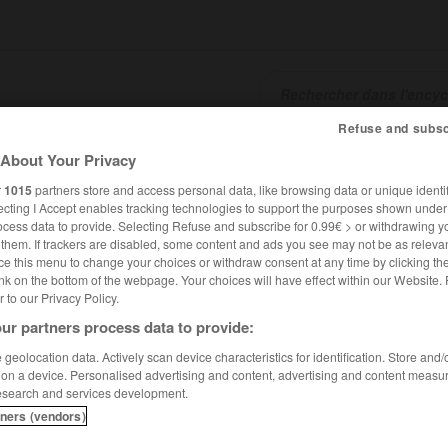
Refuse and subsc
SHCARDS
TRADUCTEUR
CONJUGATEUR
ENCYCLOPÉD
About Your Privacy
r
1015
partners store and access personal data, like browsing data or unique identif
ecting I Accept enables tracking technologies to support the purposes shown unde
ocess data to provide. Selecting Refuse and subscribe for 0.99€ > or withdrawing y
e them. If trackers are disabled, some content and ads you see may not be as relevan
ce this menu to change your choices or withdraw consent at any time by clicking t
nk on the bottom of the webpage. Your choices will have effect within our Website.
er to our Privacy Policy.
ur partners process data to provide:
geolocation data. Actively scan device characteristics for identification. Store and
 on a device. Personalised advertising and content, advertising and content measu
esearch and services development.
tners (vendors)