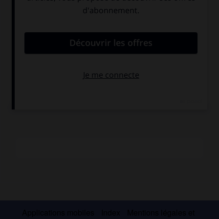
nouveau en France. Depuis 1928, il a participé
régulièrement aux Biennales de Venise et aux plus
importantes manifestations internationales. Il a exécuté de
nombreuses fresques et décorations à la Triennale de
Milan (1933) à l'université de Padoue (1940), au palais de la
S. D. N. à Genève. En 1967, un rétrospective de son œuvre a
été organisée au Palazzo Reale de Milan, et en 1979 à
Ferrare. Ses œuvres sont conservées dans de nombreux
musées européens.
Applications mobiles
Index
Mentions légales et