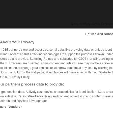
Refuse and subsc
SHCARDS
TRADUCTEUR
CONJUGATEUR
ENCYCLOPÉD
About Your Privacy
r
1015
partners store and access personal data, like browsing data or unique identif
ecting I Accept enables tracking technologies to support the purposes shown unde
ocess data to provide. Selecting Refuse and subscribe for 0.99€ > or withdrawing y
e them. If trackers are disabled, some content and ads you see may not be as relevan
ce this menu to change your choices or withdraw consent at any time by clicking t
nk on the bottom of the webpage. Your choices will have effect within our Website.
er to our Privacy Policy.
ur partners process data to provide:
geolocation data. Actively scan device characteristics for identification. Store and
 on a device. Personalised advertising and content, advertising and content measu
esearch and services development.
tners (vendors)