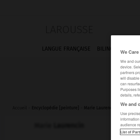
LAROUSSE
LANGUE FRANÇAISE
BILINGUES
FLA
We Care 
We and ou
device. Sel
partners pr
will disabl
can resurfa
Purposes li
details, ref
We and o
Accueil
>
Encyclopédie [peinture]
>
Marie Laurencin
Use precise 
information
Marie
Laurencin
audience r
List of Par