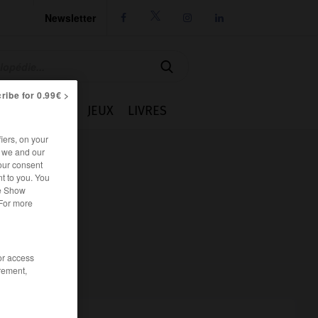
Newsletter




ribe for 0.99€ >
IE
CUISINE
JEUX
LIVRES
iers, on your
r we and our
our consent
t to you. You
he Show
 For more
/or access
rement,