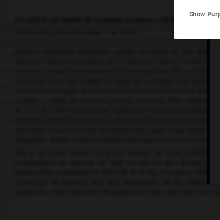
Show Pur
Cet article est extrait de l'ouvrage Larousse « Dictionnaire de la 
Peintre français (Paris 1883 – id. 1956).
Grâce à Guillaume Apollinaire, qu'elle rencontre en 1907 dans la
dans les milieux artistiques qu'il fréquente, elle se trouve mêl
occupe une position néanmoins fort marginale. Elle a d'abord 
nouveaux amis, elle adopte un style qui constitue une sorte de
ou d'unicité d'angle de vue et une écriture schématique netteme
« nègre » nègre de Picasso (
Groupe d'artistes
, 1908, Baltimore
M. N. A. M.). Pour cette raison, Apollinaire la fait assez abusiv
reconnaît qu'elle n'y est pas à sa place. Tout en conservant les a
préciosité souvent proche du Maniérisme, mais d'une réelle pers
alanguies, dessin cursif et allusif, sujets gracieux (
Femme à la c
Elle a en outre illustré un grand nombre de livres d'auteurs 
Jouhandeau) et exécuté en 1924 les décors des
Biches
de F
représentée notamment à Paris (M. N. A. M.), à Londres (Tate G
conservée et exposée une part importante de sa production
appréciée a fait l'objet de rétrospectives (1982, 1984-85). Le M. 