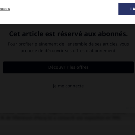
poses
I 
peinture ».
 boutique de Clovis Sagot et qui, vivement épris d'elle, l'impose
ée très tôt au groupe cubiste de Montmartre, au sein duquel elle
suivi les cours de l'académie Humbert, mais, au contact de ses
 compromis entre les conventions traditionnelles de composition
nt inspirée à la fois du Cubisme analytique et de l'époque dite
, Museum of Art, Cone Coll. ;
Apollinaire et ses amis
, 1909, Paris,
ement figurer en 1913 dans ses
Peintres cubistes
, mais elle-même
cquis de cette période, elle se crée, par la suite, un style d'une
onnalité et d'une volontaire féminité : couleurs pâles et comme
olombe
, 1919, Paris, M. N. A. M.).
contemporains (André Gide, René Crevel, Lewis Carroll, Marcel
rancis Poulenc pour les Ballets russes de Diaghilev. Elle est
al.) et au musée de Grenoble. Un musée Marie-Laurencin, où est
, existe depuis 1983 à Nagano-ken, au Japon, où son œuvre,
A. M. de Villeneuve-d'Ascq lui a consacré une exposition en 1993.