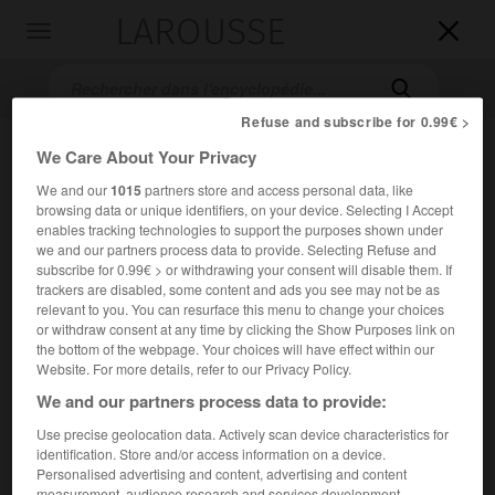
LAROUSSE

Toggle
navigation

Refuse and subscribe for 0.99€ >
We Care About Your Privacy
We and our
1015
partners store and access personal data, like
browsing data or unique identifiers, on your device. Selecting I Accept
enables tracking technologies to support the purposes shown under
we and our partners process data to provide. Selecting Refuse and
subscribe for 0.99€ > or withdrawing your consent will disable them. If
Accueil
>
Encyclopédie [peinture]
>
Marcos da Cruz
trackers are disabled, some content and ads you see may not be as
relevant to you. You can resurface this menu to change your choices
or withdraw consent at any time by clicking the Show Purposes link on
Marcos da
Cruz
the bottom of the webpage. Your choices will have effect within our
Website. For more details, refer to our Privacy Policy.
We and our partners process data to provide:
Use precise geolocation data. Actively scan device characteristics for
Cet article est extrait de l'ouvrage Larousse « Dictionnaire
identification. Store and/or access information on a device.
de la peinture ».
Personalised advertising and content, advertising and content
Peintre portugais (actif de 1648 à 1674).
measurement, audience research and services development.