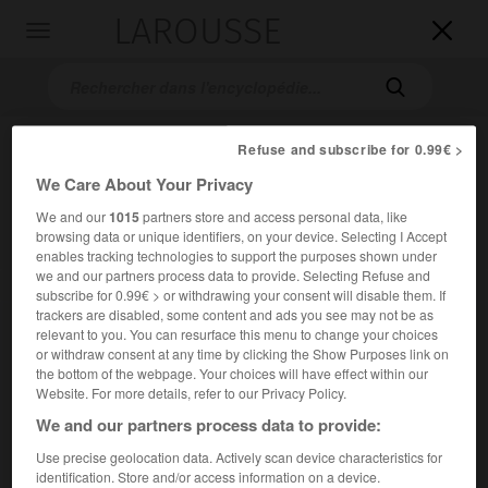
LAROUSSE

Toggle
navigation

Refuse and subscribe for 0.99€ >
We Care About Your Privacy
We and our
1015
partners store and access personal data, like
browsing data or unique identifiers, on your device. Selecting I Accept
enables tracking technologies to support the purposes shown under
we and our partners process data to provide. Selecting Refuse and
Accueil
>
Encyclopédie [peinture]
>
Lucien Pissarro
subscribe for 0.99€ > or withdrawing your consent will disable them. If
trackers are disabled, some content and ads you see may not be as
Lucien
Pissarro
relevant to you. You can resurface this menu to change your choices
or withdraw consent at any time by clicking the Show Purposes link on
the bottom of the webpage. Your choices will have effect within our
Website. For more details, refer to our Privacy Policy.
We and our partners process data to provide:
Cet article est extrait de l'ouvrage Larousse « Dictionnaire
de la peinture ».
Use precise geolocation data. Actively scan device characteristics for
identification. Store and/or access information on a device.
Peintre britannique d'origine française (Paris 1863 –