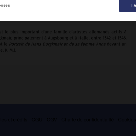
poses
I 
peinture ».
 le plus important d'une famille d'artistes allemands actifs à
gkmair, principalement à Augsbourg et à Halle, entre 1542 et 1546.
st le
Portrait de Hans Burgkmair et de sa femme Anna
devant un
, K. M.).
es et crédits
CGU
CGV
Charte de confidentialité
Cookie