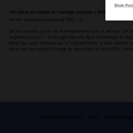
Show Pur
Cet article est extrait de l'ouvrage Larousse « Dictionnaire de la 
Peintre allemand (Augsbourg 1505 – ?).
On ne possède guère de renseignements sur ce peintre, qui est
e
Augsbourg au
xvi
s. Furtenagel travailla dans l'entourage de Bur
Parmi les rares tableaux qui lui sont attribués, le plus célèbre e
miroir qui leur renvoie l'image de deux têtes de mort (1529, Vienne
Applications mobiles
Index
Mentions légal