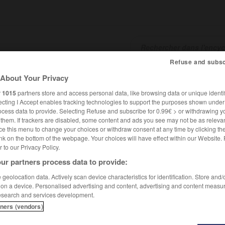
Refuse and subsc
About Your Privacy
SHCARDS
TRADUCTEUR
CONJUGATEUR
ENCYCLOPÉD
r
1015
partners store and access personal data, like browsing data or unique identif
ecting I Accept enables tracking technologies to support the purposes shown unde
ocess data to provide. Selecting Refuse and subscribe for 0.99€ > or withdrawing y
e them. If trackers are disabled, some content and ads you see may not be as relevan
ce this menu to change your choices or withdraw consent at any time by clicking t
nk on the bottom of the webpage. Your choices will have effect within our Website.
er to our Privacy Policy.
ur partners process data to provide:
geolocation data. Actively scan device characteristics for identification. Store and
 on a device. Personalised advertising and content, advertising and content measu
esearch and services development.
tners (vendors)