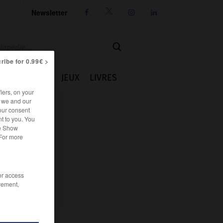
Newsletter




ribe for 0.99€ >
IE
CUISINE
JEUX
LIVRES
iers, on your
r we and our
our consent
t to you. You
he Show
 For more
/or access
rement,