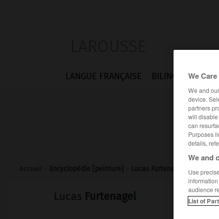
LAROUSSE
We Care 
LANGUE FRANÇAISE
BILINGUES
FLA
We and ou
device. Sel
partners pr
will disabl
can resurfa
Purposes li
details, ref
We and o
Accueil
>
Encyclopédie [peinture]
>
Lucas Furtenagel
Use precise 
information
audience r
Lucas
Furtenagel
List of Par