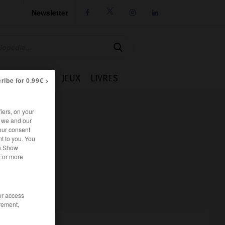
Newsletter




IE
CUISINE
JEUX
LIVRES
ribe for 0.99€ >
iers, on your
r we and our
our consent
t to you. You
he Show
 For more
/or access
rement,