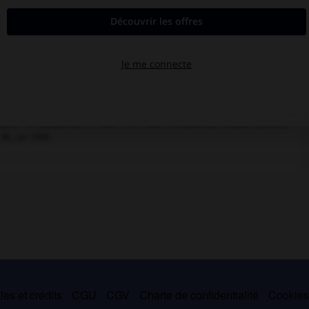
Soutter à changer de style, créant des peintures dites au doigt
uile. D'une forte puissance expressive, ces représentations de
es
(Happy Day)
. Certaines œuvres, prises dans un rythme rapide,
leurs vives posées en taches (
Or, or
) ou la tension de certains
. Le thème de la passion du Christ, accentuant par de violents
ènes, fait l'objet de nombreuses variations au cours de cette
a souffrance liées à la représentation humaine (
Sang de croix,
ce : à Lausanne, en 1961, 1974, 1986 ; à Marseille, musée Cantini,
 M., en 1990.
es et crédits
CGU
CGV
Charte de confidentialité
Cookie