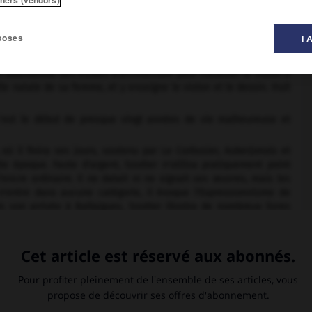
peinture ».
poses
I 
Il abandonna des études d'architecture pour travailler le violon à
ille natale de sa femme, et y enseigne le violon et le dessin. Huit
 c'est le début de presque vingt années de vie malheureuse et
 où il finira ses jours, soutenu par Le Corbusier, Auberjonois et
e époque. Faute d'argent, Soutter n'utilisa pratiquement point
'encre ordinaire. Il ne datait ni ne signait ses œuvres, mais les
n'entre dans aucune catégorie, il évoque l'Expressionnisme de
 son arrivée à Ballaigues, Soutter illustra de nombreux livres
usqu'en 1930, il exécute des dessins en hachures, exacerbant les
hitectures de rêve, villes, temples antiques, châteaux médiévaux
insi que de multiples dessins de figures souvent allégoriques
onds nerveux et hachurés.
tirée de la matière (le
Bouquet
), la majeure partie de son œuvre
s souffrons d'amour,
Lausanne, musée cantonal des Beaux-Arts)
sessions de l'artiste (
Georges ne vit plus,
musée Jenisch, musée