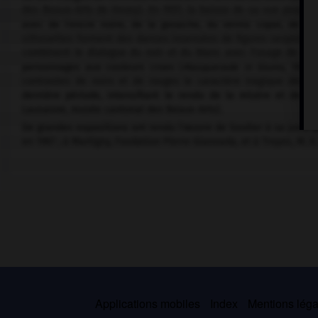
des Beaux-Arts de Vevey). En 1937, la baisse de sa vue pousse 
avec de l'encre noire, de la gouache, du vernis copal, de l'h
silhouettes forment des danses insensées de figures serpentin
combinent le dialogue du noir et du blanc avec l'usage de cou
personnages aux couleurs crues (
Masquerade in Slums,
1931)
contrastes de noirs et de rouges le caractère tragique des sc
dernière période, intensifiant le rendu de la misère et de l
Lausanne, musée cantonal des Beaux-Arts).
De grandes expositions ont rendu l'œuvre de Soutter à sa juste pla
en 1987 ; à Martigny, Fondation Pierre Giannada, et à Troyes, M. A.
Applications mobiles
Index
Mentions légal