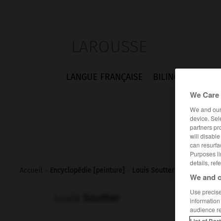
LAROUSSE
LANGUE FRANÇAISE
BILINGUES
FLA
We Care 
We and ou
device. Sel
partners pr
will disabl
can resurfa
Purposes li
details, ref
Accueil
>
Encyclopédie [peinture]
>
Louis Soutter
We and o
Use precise 
Louis
Soutter
information
audience r
List of Par