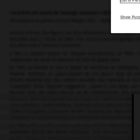
Cet article est extrait de l'ouvrage Larousse « Dictionnaire de la 
Show Pur
Dessinateur et peintre suisse (Morges 1871 – Ballaigues 1942).
Soutter est une des figures les plus attachantes de l'art suisse. 
Bruxelles avec E. Ysaïe. En 1896, il se rend à Colorado Springs, v
ans plus tard, il revient à Lausanne.
Il fait un premier séjour en clinique psychiatrique en 1906 :
vagabonde, où seule la musique lui sert de gagne-pain.
En 1923, sa famille le met à l'asile de vieillards de Ballaigues,
Maxime Vallotton. La quasi-totalité de son œuvre date de cett
d'autre matériel que des cahiers d'écolier, des torchons et de l
complétait d'une légende suggestive ; quant à son style, qui 
Rouault dans les clairs-obscurs et les empâtements. Peu après
(Flaubert, Mme de Staël, Morax) et copia des maîtres anciens. J
zones d'ombres et de lumières, illustrant principalement des arc
(
Ville et coupoles,
Lausanne, musée cantonal des Beaux-Arts) a
(l'
Orgueil
) où les personnages se distinguent difficilement des f
De 1930 à 1937, hormis quelques dessins dont la thématique est 
graphique illustre des figures féminines, d'un fort érotisme (
Nou
ou des visages de femmes, tentateurs et terrifiants, issus des ob