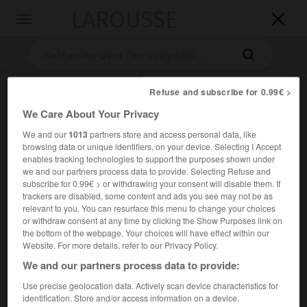
LAROUSSE

Toggle
navigation

Refuse and subscribe for 0.99€ >
We Care About Your Privacy
We and our
1013
partners store and access personal data, like
browsing data or unique identifiers, on your device. Selecting I Accept
enables tracking technologies to support the purposes shown under
we and our partners process data to provide. Selecting Refuse and
Accueil
>
Encyclopédie [peinture]
>
John William Waterhouse
subscribe for 0.99€ > or withdrawing your consent will disable them. If
trackers are disabled, some content and ads you see may not be as
John William
Waterhouse
relevant to you. You can resurface this menu to change your choices
or withdraw consent at any time by clicking the Show Purposes link on
the bottom of the webpage. Your choices will have effect within our
Website. For more details, refer to our Privacy Policy.
We and our partners process data to provide:
Cet article est extrait de l'ouvrage Larousse « Dictionnaire
de la peinture ».
Use precise geolocation data. Actively scan device characteristics for
identification. Store and/or access information on a device.
Peintre britannique (Rome 1849 – Londres 1912).