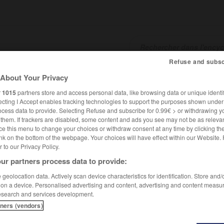
Refuse and subsc
About Your Privacy
SHCARDS
TRADUCTEUR
CONJUGATEUR
ENCYCLOPÉD
r
1015
partners store and access personal data, like browsing data or unique identif
ecting I Accept enables tracking technologies to support the purposes shown unde
ocess data to provide. Selecting Refuse and subscribe for 0.99€ > or withdrawing y
e them. If trackers are disabled, some content and ads you see may not be as relevan
ce this menu to change your choices or withdraw consent at any time by clicking t
nk on the bottom of the webpage. Your choices will have effect within our Website.
er to our Privacy Policy.
ur partners process data to provide:
geolocation data. Actively scan device characteristics for identification. Store and
 on a device. Personalised advertising and content, advertising and content measu
esearch and services development.
tners (vendors)