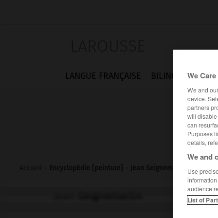
LAROUSSE
We Care 
LANGUE FRANÇAISE
BILINGUES
FLA
We and ou
device. Sel
partners pr
will disabl
can resurfa
Purposes li
details, ref
We and o
Accueil
>
Encyclopédie [peinture]
>
Jean Seignemartin
Use precise 
information
audience r
Jean
Seignemartin
List of Par