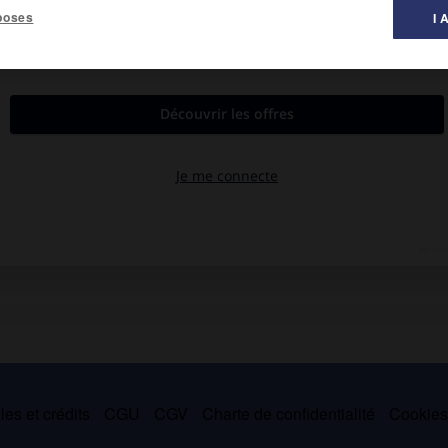
poses
I 
peinture ».
ses. Celle de Delacroix l'emporta dans ses premières œuvres, mais
leurs celle de son ami François Vernay, alors que ses derniers
e musée de Lyon conserve un ensemble important de son œuvre,
llier, ainsi qu'à Orsay (
Fleurs dans un vase,
1874,
Boucherie à
es et crédits
CGU
CGV
Charte de confidentialité
Cookie