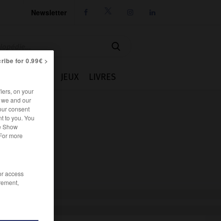
Newsletter




ribe for 0.99€ >
IE
CUISINE
JEUX
LIVRES
iers, on your
r we and our
our consent
t to you. You
he Show
 For more
/or access
rement,