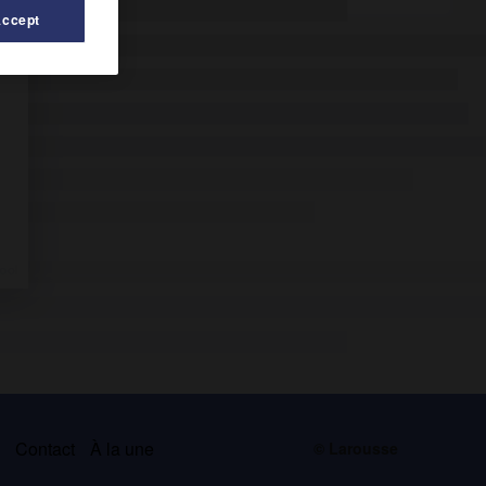
Accept
s
Contact
À la une
© Larousse