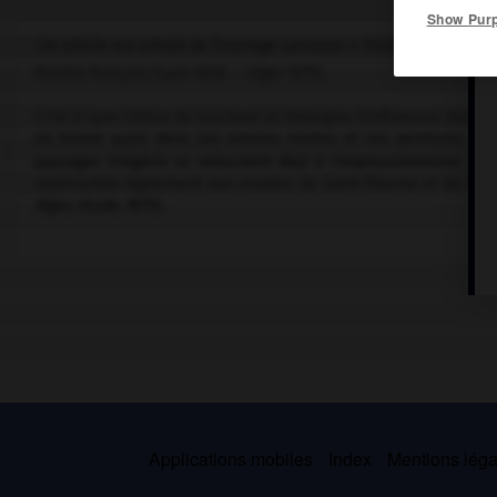
Show Pur
Cet article est extrait de l'ouvrage Larousse « Dictionnaire de la 
Peintre français (Lyon 1848 – Alger 1875).
Il fut à Lyon l'élève de Guichard et témoigna d'influences diver
on trouve aussi dans ses natures mortes et ses peintures de f
paysages d'Algérie se rattachent déjà à l'Impressionnisme. L
représentée également aux musées de Saint-Étienne et de Montpe
Alger, étude,
1875).
Applications mobiles
Index
Mentions légal