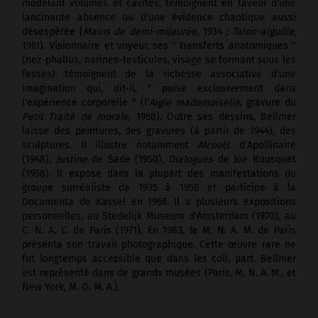
modelant volumes et cavités, témoignent en faveur d'une
lancinante absence ou d'une évidence chaotique aussi
désespérée (
Mains de demi-mijaurée
, 1934 ;
Talon-aiguille
,
1961). Visionnaire et voyeur, ses " transferts anatomiques "
(nez-phallus, narines-testicules, visage se formant sous les
fesses) témoignent de la richesse associative d'une
imagination qui, dit-il, " puise exclusivement dans
l'expérience corporelle " (l'
Aigle mademoiselle
, gravure du
Petit Traité de morale
, 1968). Outre ses dessins, Bellmer
laisse des peintures, des gravures (à partir de 1944), des
sculptures. Il illustre notamment
Alcools
d'Apollinaire
(1948),
Justine
de Sade (1950),
Dialogues
de Joë Bousquet
(1958). Il expose dans la plupart des manifestations du
groupe surréaliste de 1935 à 1958 et participe à la
Documenta de Kassel en 1966. Il a plusieurs expositions
personnelles, au Stedelijk Museum d'Amsterdam (1970), au
C. N. A. C. de Paris (1971). En 1983, le M. N. A. M. de Paris
présenta son travail photographique. Cette œuvre rare ne
fut longtemps accessible que dans les coll. part. Bellmer
est représenté dans de grands musées (Paris, M. N. A. M., et
New York, M. O. M. A.).