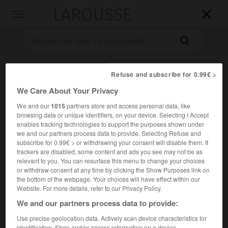
LAROUSSE

Toggle
navigation

Refuse and subscribe for 0.99€ >
We Care About Your Privacy
We and our
1015
partners store and access personal data, like
browsing data or unique identifiers, on your device. Selecting I Accept
enables tracking technologies to support the purposes shown under
Accueil
>
Encyclopédie [peinture]
>
Gustaf Lundberg
we and our partners process data to provide. Selecting Refuse and
subscribe for 0.99€ > or withdrawing your consent will disable them. If
trackers are disabled, some content and ads you see may not be as
Gustaf
Lundberg
relevant to you. You can resurface this menu to change your choices
or withdraw consent at any time by clicking the Show Purposes link on
the bottom of the webpage. Your choices will have effect within our
Website. For more details, refer to our Privacy Policy.
Cet article est extrait de l'ouvrage Larousse « Dictionnaire
We and our partners process data to provide:
de la peinture ».
Use precise geolocation data. Actively scan device characteristics for
Peintre suédois (Stockholm 1695 – id. 1786).
identification. Store and/or access information on a device.