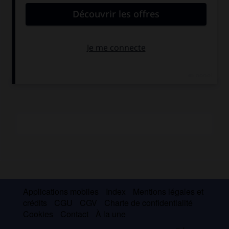
religieux et mythologiques, on peut citer les volets de
retable
(Saints)
du W. R. M. de Cologne, la
Judith
de l'Alte
Pin. de Munich et
Vénus et l'Amour
de Berlin. Graveur habile
et précis, Pencz se range parmi les plus doués de ces
" petits maîtres " qui subirent l'influence de Dürer et de
Marcantonio Raimondi.
Applications mobiles
Index
Mentions légales et
crédits
CGU
CGV
Charte de confidentialité
Cookies
Contact
À la une