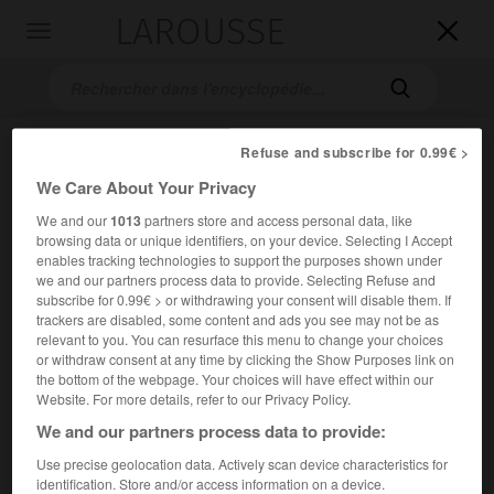
LAROUSSE

Toggle
navigation

Refuse and subscribe for 0.99€ >
We Care About Your Privacy
We and our
1013
partners store and access personal data, like
browsing data or unique identifiers, on your device. Selecting I Accept
enables tracking technologies to support the purposes shown under
we and our partners process data to provide. Selecting Refuse and
Accueil
>
Encyclopédie [peinture]
>
Francisco Comontes
subscribe for 0.99€ > or withdrawing your consent will disable them. If
trackers are disabled, some content and ads you see may not be as
Francisco
Comontes
relevant to you. You can resurface this menu to change your choices
or withdraw consent at any time by clicking the Show Purposes link on
the bottom of the webpage. Your choices will have effect within our
Website. For more details, refer to our Privacy Policy.
We and our partners process data to provide:
Cet article est extrait de l'ouvrage Larousse « Dictionnaire
de la peinture ».
Use precise geolocation data. Actively scan device characteristics for
identification. Store and/or access information on a device.
Peintre espagnol ( ?-Tolède 1565).