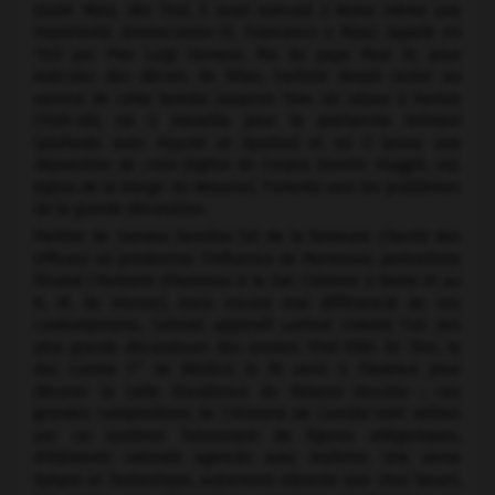
Quint. Mais, dès 1532, il avait exécuté à Rome même une
importante
Annonciation
(S. Francesco a Ripa). Appelé en
1537 par Pier Luigi Farnese, fils du pape Paul III, pour
exécuter des décors de fêtes, l'artiste devait rester au
service de cette famille jusqu'en 1544. Un séjour à Venise
(1539-40), où il travailla pour le patriarche Grimani
(plafonds avec
Psyché et Apollon
) et où il laissa une
Déposition de croix
(église du Corpus Domini Viaggiù, auj.
église de la Vierge-du-Rosaire), l'orienta vers les problèmes
de la grande décoration.
Peintre de
Saintes Familles
(et de la fameuse
Charité
des
Offices) où prédomine l'influence de Parmesan, portraitiste
fécond (
Portraits d'hommes
à la Gal. Colonna à Rome et au
K. M. de Vienne), mais encore mal différencié de ses
contemporains, Salviati apparaît surtout comme l'un des
plus grands décorateurs des années 1540-1560. En 1544, le
er
duc Cosme I
de Médicis le fit venir à Florence pour
décorer la salle d'audience du Palazzo Vecchio ; ces
grandes compositions de l'
Histoire de Camille
sont reliées
par un système foisonnant de figures allégoriques,
d'éléments naturels agencés avec maîtrise. Une verve
épique et fantastique, autrement vibrante que chez Vasari,