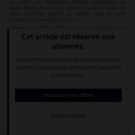
les anime. Les décorations romaines postérieures, au
palais Farnèse
(Fastes de la famille Farnèse)
et surtout au
palais Sacchetti, figurent au premier rang de cette
e
production, caractéristique du
xvi
s.
Salviati fut fortement attiré par le style monumental de
Michel-Ange v. 1550 (peintures à l'Oratorio del Gonfalone),
mais ses rapports avec Primatice et la France, où, selon
Vasari, il alla en 1554-55, restent mal définis, aucune œuvre
n'ayant été conservée de ce séjour (l'
Incrédulité de saint
Thomas
du Louvre provient de la chapelle des Florentins de
Lyon). Par son tempérament tourmenté, toujours insatisfait,
son imagination prolifique, mais aussi en raison d'un goût
raffiné et d'un certain romantisme, Francesco s'apparente à
Polidoro da Caravaggio, dont il est le plus sincère héritier.
La richesse de son talent s'exerça dans les domaines les
plus variés, depuis les projets de tapisseries qu'il réalisa
avec Bronzino entre 1546 et 1549 pour la manufacture
er
installée à Florence par Cosme I
, les illustrations de livres
jusqu'aux modèles d'orfèvrerie, et représente la
quintessence de la " maniera " italienne et de l'artifice.