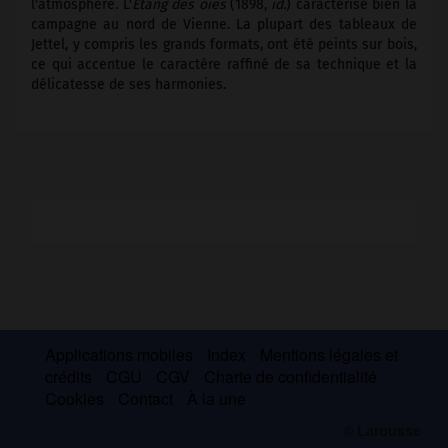
l'atmosphère. L'
Étang des oies
(1898,
id.
) caractérise bien la
campagne au nord de Vienne. La plupart des tableaux de
Jettel, y compris les grands formats, ont été peints sur bois,
ce qui accentue le caractère raffiné de sa technique et la
délicatesse de ses harmonies.
Applications mobiles
Index
Mentions légales et
crédits
CGU
CGV
Charte de confidentialité
Cookies
Contact
À la une
© Larousse